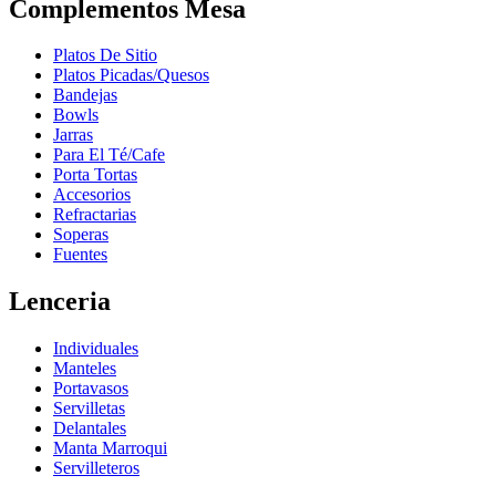
Complementos Mesa
Platos De Sitio
Platos Picadas/Quesos
Bandejas
Bowls
Jarras
Para El Té/Cafe
Porta Tortas
Accesorios
Refractarias
Soperas
Fuentes
Lenceria
Individuales
Manteles
Portavasos
Servilletas
Delantales
Manta Marroqui
Servilleteros