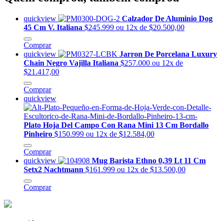
quickview
Calzador De Aluminio Dog
45 Cm V. Italiana
$245.999
ou 12x de $20.500,00
Comprar
quickview
Jarron De Porcelana Luxury
Chain Negro Vajilla Italiana
$257.000
ou 12x de
$21.417,00
Comprar
quickview
Plato Hoja Del Campo Con Rana Mini 13 Cm Bordallo
Pinheiro
$150.999
ou 12x de $12.584,00
Comprar
quickview
Mug Barista Ethno 0,39 Lt 11 Cm
Setx2 Nachtmann
$161.999
ou 12x de $13.500,00
Comprar