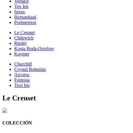
Versace
Tex Iris
Serax
Bernardaud
Portmeirion
Le Creuset
Chilewich
Riedel
Kosta Boda-Orrefors
Kaymet
Churchill
Crystal Bohemia
Arcoroc
Fortessa
Text Iris
Le Creuset
COLECCIÓN