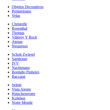
Objetos Decorativos
Portaretratos
Velas
Christofle
Rosenthal
Thomas
Villeroy Y Boch
Atenas
Nespresso
Schott Zwiesel
Sambonet
IVV
Nachtmann
Bordallo Pinheiro
Baccarat
Seletti
Vista Alegre
Hutschenreuter
Kolglass
Notre Monde