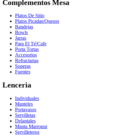
Complementos Mesa
Platos De Sitio
Platos Picadas/Quesos
Bandejas
Bowls
Jarras
Para El Té/Cafe
Porta Tortas
Accesorios
Refractarias
Soperas
Fuentes
Lenceria
Individuales
Manteles
Portavasos
Servilletas
Delantales
Manta Marroqui
Servilleteros