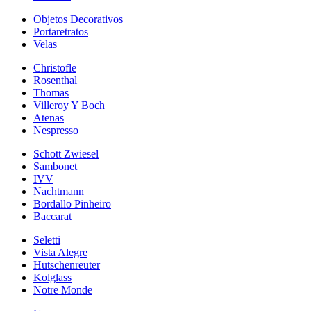
Objetos Decorativos
Portaretratos
Velas
Christofle
Rosenthal
Thomas
Villeroy Y Boch
Atenas
Nespresso
Schott Zwiesel
Sambonet
IVV
Nachtmann
Bordallo Pinheiro
Baccarat
Seletti
Vista Alegre
Hutschenreuter
Kolglass
Notre Monde