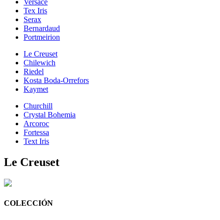
Versace
Tex Iris
Serax
Bernardaud
Portmeirion
Le Creuset
Chilewich
Riedel
Kosta Boda-Orrefors
Kaymet
Churchill
Crystal Bohemia
Arcoroc
Fortessa
Text Iris
Le Creuset
COLECCIÓN