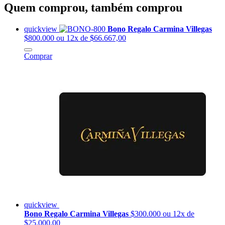
Quem comprou, também comprou
quickview
Bono Regalo Carmina Villegas
$800.000
ou 12x de $66.667,00
Comprar
quickview
Bono Regalo Carmina Villegas
$300.000
ou 12x de
$25.000,00