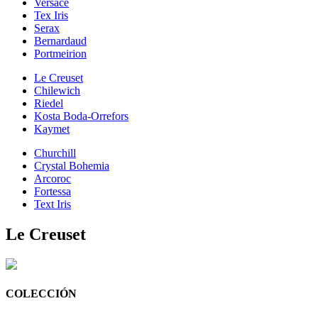
Versace
Tex Iris
Serax
Bernardaud
Portmeirion
Le Creuset
Chilewich
Riedel
Kosta Boda-Orrefors
Kaymet
Churchill
Crystal Bohemia
Arcoroc
Fortessa
Text Iris
Le Creuset
COLECCIÓN