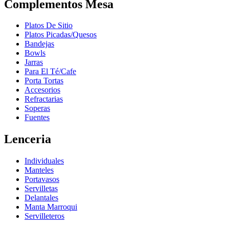
Complementos Mesa
Platos De Sitio
Platos Picadas/Quesos
Bandejas
Bowls
Jarras
Para El Té/Cafe
Porta Tortas
Accesorios
Refractarias
Soperas
Fuentes
Lenceria
Individuales
Manteles
Portavasos
Servilletas
Delantales
Manta Marroqui
Servilleteros