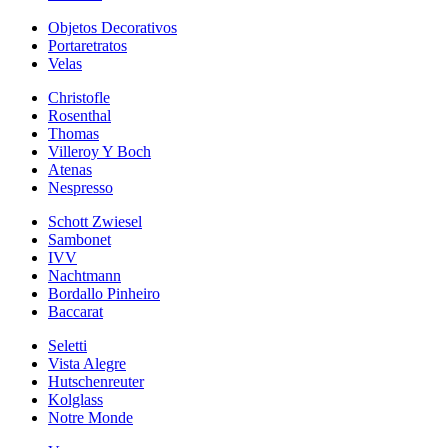
Objetos Decorativos
Portaretratos
Velas
Christofle
Rosenthal
Thomas
Villeroy Y Boch
Atenas
Nespresso
Schott Zwiesel
Sambonet
IVV
Nachtmann
Bordallo Pinheiro
Baccarat
Seletti
Vista Alegre
Hutschenreuter
Kolglass
Notre Monde