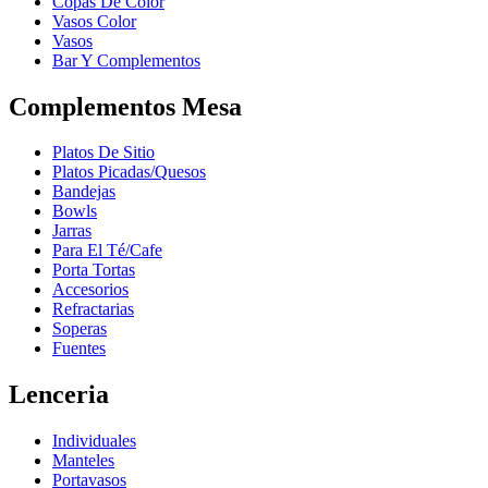
Copas De Color
Vasos Color
Vasos
Bar Y Complementos
Complementos Mesa
Platos De Sitio
Platos Picadas/Quesos
Bandejas
Bowls
Jarras
Para El Té/Cafe
Porta Tortas
Accesorios
Refractarias
Soperas
Fuentes
Lenceria
Individuales
Manteles
Portavasos