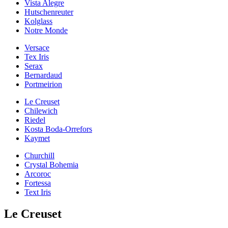
Vista Alegre
Hutschenreuter
Kolglass
Notre Monde
Versace
Tex Iris
Serax
Bernardaud
Portmeirion
Le Creuset
Chilewich
Riedel
Kosta Boda-Orrefors
Kaymet
Churchill
Crystal Bohemia
Arcoroc
Fortessa
Text Iris
Le Creuset