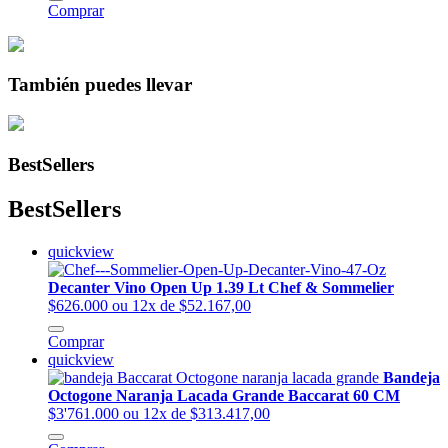
Comprar
También puedes llevar
BestSellers
BestSellers
quickview
Decanter Vino Open Up 1.39 Lt Chef & Sommelier
$626.000
ou 12x de $52.167,00
Comprar
quickview
Bandeja
Octogone Naranja Lacada Grande Baccarat 60 CM
$3'761.000
ou 12x de $313.417,00