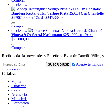
Comprar
quickview
Bandeja Rectangular Vertigo Plata 25X14 Cm Christofle
$2'967.999
ou 12x de $247.334,00
Comprar
quickview
Copa de Champán
Vinova 9 Oz Set x4 Nachtmann
$251.999
ou 12x de
$21.000,00
Comprar
Reciba todas las novedades y Beneficios Extra de Carmiña Villegas.
Acepto términos y
condiciones
Catálogo
Vajilla
Cubiertos
Cristal
Accesorios
Mantelería
Decoración