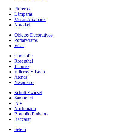
Floreros
Lámparas
Mesas Auxiliares
Navidad
Objetos Decorativos
Portaretratos
Velas
Christofle
Rosenthal
Thomas
Villeroy Y Boch
Atenas
Nespresso
Schott Zwiesel
Sambonet
IVV
Nachtmann
Bordallo Pinheiro
Baccarat
Seletti