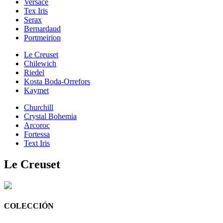
Versace
Tex Iris
Serax
Bernardaud
Portmeirion
Le Creuset
Chilewich
Riedel
Kosta Boda-Orrefors
Kaymet
Churchill
Crystal Bohemia
Arcoroc
Fortessa
Text Iris
Le Creuset
COLECCIÓN