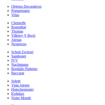
Objetos Decorativos
Portaretratos
Velas
Christofle
Rosenthal
Thomas
Villeroy Y Boch
Atenas
Nespresso
Schott Zwiesel
Sambonet
IVV
Nachtmann
Bordallo Pinheiro
Baccarat
Seletti
Vista Alegre
Hutschenreuter
Kolglass
Notre Monde