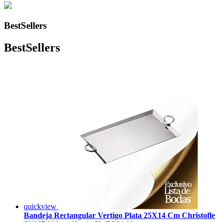
BestSellers
BestSellers
quickview
Bandeja Rectangular Vertigo Plata 25X14 Cm Christofle