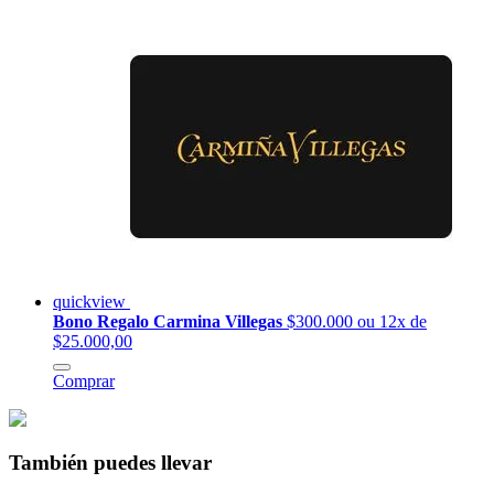
quickview
Bono Regalo Carmina Villegas
$300.000
ou 12x de
$25.000,00
Comprar
También puedes llevar