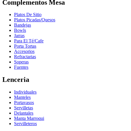
Complementos Mesa
Platos De Sitio
Platos Picadas/Quesos
Bandejas
Bowls
Jarras
Para El Té/Cafe
Porta Tortas
Accesorios
Refractarias
Soperas
Fuentes
Lenceria
Individuales
Manteles
Portavasos
Servilletas
Delantales
Manta Marroqui
Servilleteros