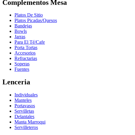
Complementos Mesa
Platos De Sitio
Platos Picadas/Quesos
Bandejas
Bowls
Jarras
Para El Té/Cafe
Porta Tortas
Accesorios
Refractarias
Soperas
Fuentes
Lenceria
Individuales
Manteles
Portavasos
Servilletas
Delantales
Manta Marroqui
Servilleteros