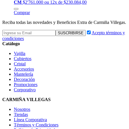
CM
$2'761.000
ou 12x de $230.084,00
Comprar
Reciba todas las novedades y Beneficios Extra de Carmiña Villegas.
Acepto términos y
condiciones
Catálogo
Vajilla
Cubiertos
Cristal
Accesorios
Mantelería
Decoración
Promociones
Corporativo
CARMIÑA VILLEGAS
Nosotros
Tiendas
Línea Corporativa
Términos y Condiciones