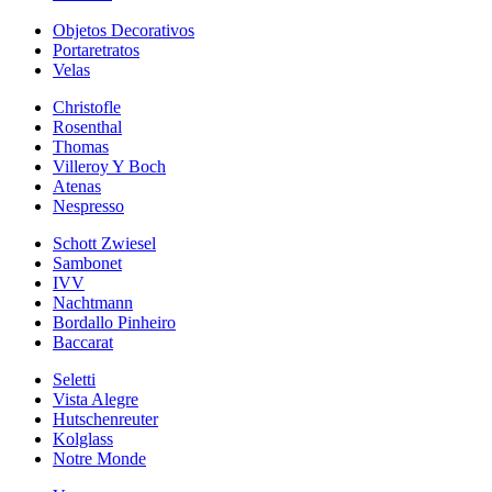
Objetos Decorativos
Portaretratos
Velas
Christofle
Rosenthal
Thomas
Villeroy Y Boch
Atenas
Nespresso
Schott Zwiesel
Sambonet
IVV
Nachtmann
Bordallo Pinheiro
Baccarat
Seletti
Vista Alegre
Hutschenreuter
Kolglass
Notre Monde