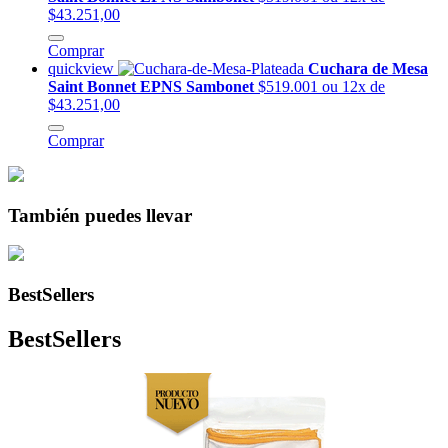
$43.251,00
Comprar
quickview
Cuchara de Mesa
Saint Bonnet EPNS Sambonet
$519.001
ou 12x de
$43.251,00
Comprar
También puedes llevar
BestSellers
BestSellers