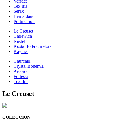
Versace
Tex Iris
Serax
Bernardaud
Portmeirion
Le Creuset
Chilewich
Riedel
Kosta Boda-Orrefors
Kaymet
Churchill
Crystal Bohemia
Arcoroc
Fortessa
Text Iris
Le Creuset
COLECCIÓN