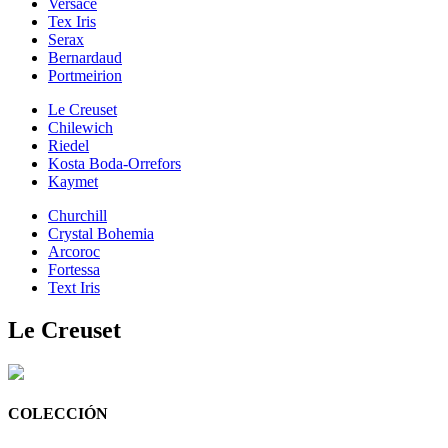
Versace
Tex Iris
Serax
Bernardaud
Portmeirion
Le Creuset
Chilewich
Riedel
Kosta Boda-Orrefors
Kaymet
Churchill
Crystal Bohemia
Arcoroc
Fortessa
Text Iris
Le Creuset
COLECCIÓN