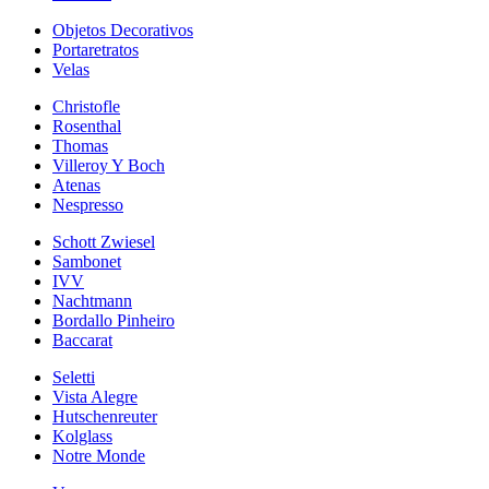
Objetos Decorativos
Portaretratos
Velas
Christofle
Rosenthal
Thomas
Villeroy Y Boch
Atenas
Nespresso
Schott Zwiesel
Sambonet
IVV
Nachtmann
Bordallo Pinheiro
Baccarat
Seletti
Vista Alegre
Hutschenreuter
Kolglass
Notre Monde