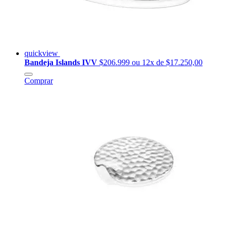
quickview
Bandeja Islands IVV
$206.999
ou 12x de $17.250,00
Comprar