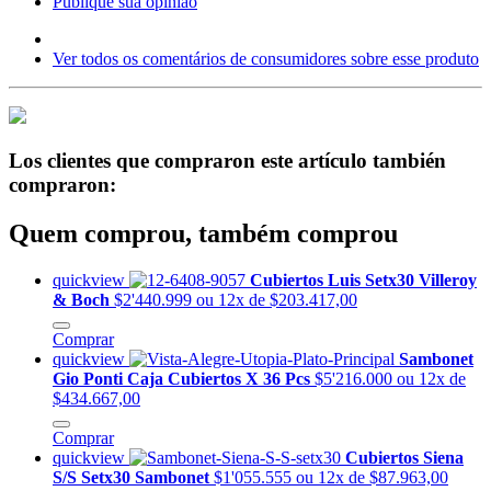
Publique sua opinião
Ver todos os comentários de consumidores sobre esse produto
Los clientes que compraron este artículo también
compraron:
Quem comprou, também comprou
quickview
Cubiertos Luis Setx30 Villeroy
& Boch
$2'440.999
ou 12x de $203.417,00
Comprar
quickview
Sambonet
Gio Ponti Caja Cubiertos X 36 Pcs
$5'216.000
ou 12x de
$434.667,00
Comprar
quickview
Cubiertos Siena
S/S Setx30 Sambonet
$1'055.555
ou 12x de $87.963,00