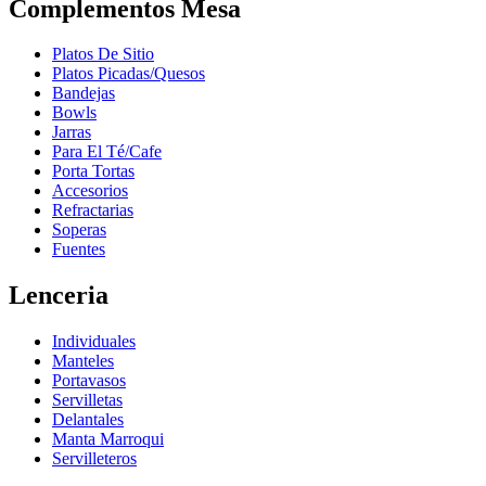
Complementos Mesa
Platos De Sitio
Platos Picadas/Quesos
Bandejas
Bowls
Jarras
Para El Té/Cafe
Porta Tortas
Accesorios
Refractarias
Soperas
Fuentes
Lenceria
Individuales
Manteles
Portavasos
Servilletas
Delantales
Manta Marroqui
Servilleteros