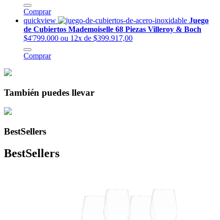
Comprar
quickview
Juego
de Cubiertos Mademoiselle 68 Piezas Villeroy & Boch
$4'799.000
ou 12x de $399.917,00
Comprar
También puedes llevar
BestSellers
BestSellers