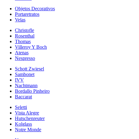
Objetos Decorativos
Portaretratos
Velas
Christofle
Rosenthal
Thomas
Villeroy Y Boch
Atenas
Nespresso
Schott Zwiesel
Sambonet
IVV
Nachtmann
Bordallo Pinheiro
Baccarat
Seletti
Vista Alegre
Hutschenreuter
Kolglass
Notre Monde