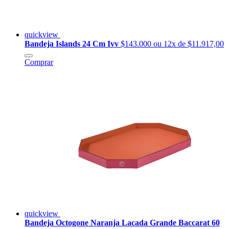
quickview
Bandeja Islands 24 Cm Ivv
$143.000
ou 12x de $11.917,00
Comprar
quickview
Bandeja Octogone Naranja Lacada Grande Baccarat 60