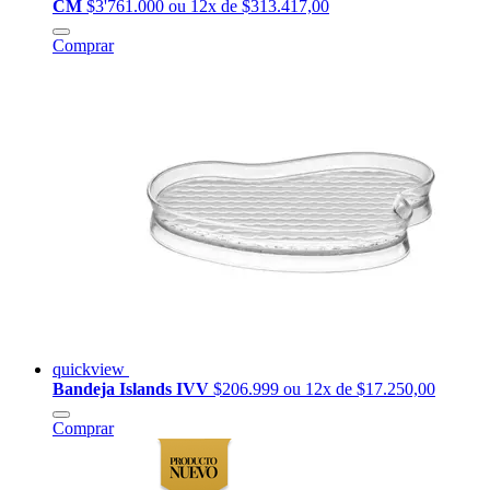
CM
$3'761.000
ou 12x de $313.417,00
Comprar
quickview
Bandeja Islands IVV
$206.999
ou 12x de $17.250,00
Comprar