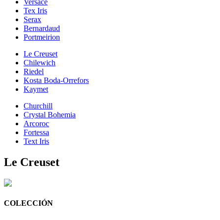
Versace
Tex Iris
Serax
Bernardaud
Portmeirion
Le Creuset
Chilewich
Riedel
Kosta Boda-Orrefors
Kaymet
Churchill
Crystal Bohemia
Arcoroc
Fortessa
Text Iris
Le Creuset
COLECCIÓN