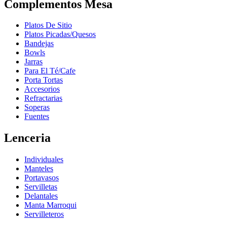
Complementos Mesa
Platos De Sitio
Platos Picadas/Quesos
Bandejas
Bowls
Jarras
Para El Té/Cafe
Porta Tortas
Accesorios
Refractarias
Soperas
Fuentes
Lenceria
Individuales
Manteles
Portavasos
Servilletas
Delantales
Manta Marroqui
Servilleteros