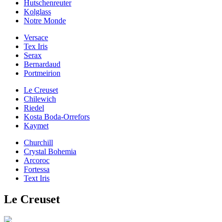
Hutschenreuter
Kolglass
Notre Monde
Versace
Tex Iris
Serax
Bernardaud
Portmeirion
Le Creuset
Chilewich
Riedel
Kosta Boda-Orrefors
Kaymet
Churchill
Crystal Bohemia
Arcoroc
Fortessa
Text Iris
Le Creuset