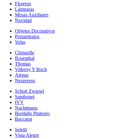
Floreros
Lámparas
Mesas Auxiliares
Navidad
Objetos Decorativos
Portaretratos
Velas
Christofle
Rosenthal
Thomas
Villeroy Y Boch
Atenas
Nespresso
Schott Zwiesel
Sambonet
IVV
Nachtmann
Bordallo Pinheiro
Baccarat
Seletti
Vista Alegre