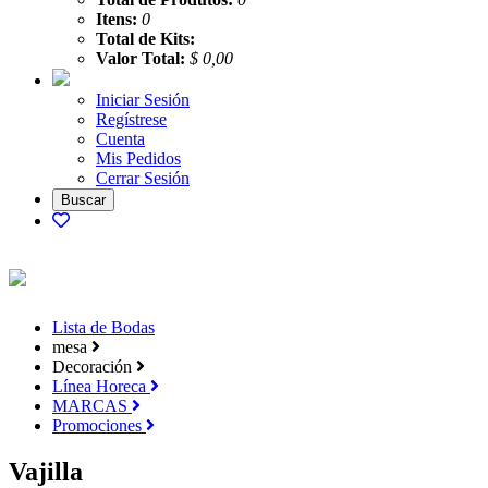
Itens:
0
Total de Kits:
Valor Total:
$ 0,00
Iniciar Sesión
Regístrese
Cuenta
Mis Pedidos
Cerrar Sesión
Lista de Bodas
mesa
Decoración
Línea Horeca
MARCAS
Promociones
Vajilla