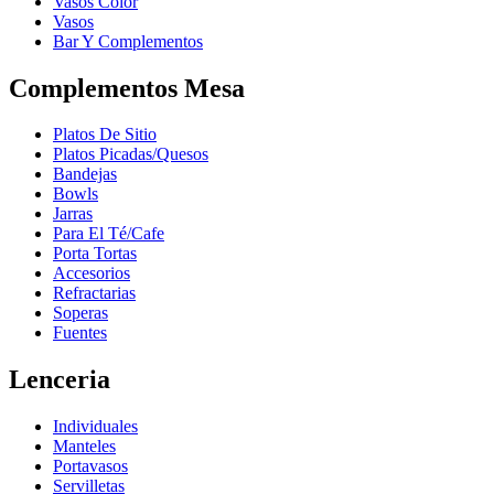
Vasos Color
Vasos
Bar Y Complementos
Complementos Mesa
Platos De Sitio
Platos Picadas/Quesos
Bandejas
Bowls
Jarras
Para El Té/Cafe
Porta Tortas
Accesorios
Refractarias
Soperas
Fuentes
Lenceria
Individuales
Manteles
Portavasos
Servilletas