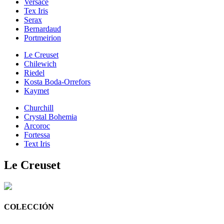
Versace
Tex Iris
Serax
Bernardaud
Portmeirion
Le Creuset
Chilewich
Riedel
Kosta Boda-Orrefors
Kaymet
Churchill
Crystal Bohemia
Arcoroc
Fortessa
Text Iris
Le Creuset
COLECCIÓN