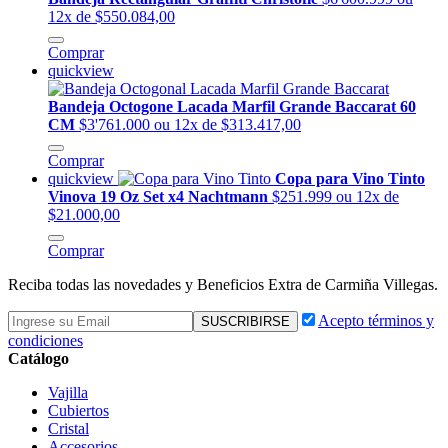
12x de $550.084,00
Comprar
quickview
Bandeja Octogone Lacada Marfil Grande Baccarat 60
CM
$3'761.000
ou 12x de $313.417,00
Comprar
quickview
Copa para Vino Tinto
Vinova 19 Oz Set x4 Nachtmann
$251.999
ou 12x de
$21.000,00
Comprar
Reciba todas las novedades y Beneficios Extra de Carmiña Villegas.
Acepto términos y
condiciones
Catálogo
Vajilla
Cubiertos
Cristal
Accesorios