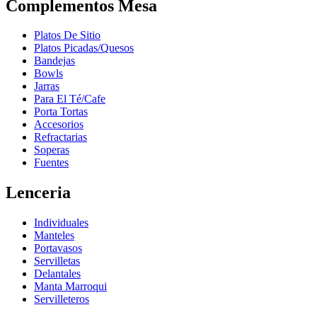
Complementos Mesa
Platos De Sitio
Platos Picadas/Quesos
Bandejas
Bowls
Jarras
Para El Té/Cafe
Porta Tortas
Accesorios
Refractarias
Soperas
Fuentes
Lenceria
Individuales
Manteles
Portavasos
Servilletas
Delantales
Manta Marroqui
Servilleteros