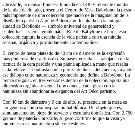
Christofle, la maison francesa fundada en 1830 y referente mundial
de la platería de lujo, presenta el Centro de Mesa Babylone: la pieza
más imponente de una colección que nació de la imaginación de la
diseñadora parisina Aurélie Bidermann. Inspirada en la antigua
ciudad de Babilonia — símbolo universal de generosidad y
esplendor — y en la emblemática Rue de Babylone de París, esta
colección captura la esencia de la vida parisina con una mirada
sensual, orgánica y profundamente contemporánea.
El centro de mesa plateado de 40 cm de diámetro es la expresión
más poderosa de esa filosofía. Su base trenzada — trabajada con la
técnica de la cera perdida y una pátina aplicada a mano que resalta
cada relieve — contrasta con la pureza de líneas del cuenco, creando
ese diálogo entre naturaleza y geometría que define a Babylone. La
trenza irregular, en tres versiones dentro de la colección, aporta una
dimensión orgánica y vegetal que conecta cada pieza con la
naturaleza sin abandonar la elegancia del Art Déco parisino.
Con 40 cm de diámetro y 9 cm de alto, su presencia en la mesa es
tan generosa como su inspiración babilónica. Un objeto que es,
simultáneamente, pieza de servicio y escultura doméstica. Con 2.750
gramos de platería Christofle, su peso confirma lo que la vista ya
intuye: esto es manufactura sin concesiones.