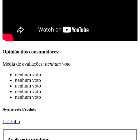
Opinião dos consumidores:
Média de avaliações:
nenhum voto
nenhum voto
nenhum voto
nenhum voto
nenhum voto
nenhum voto
Avalie este Produto
1
2
3
4
5
Avalie este produto: