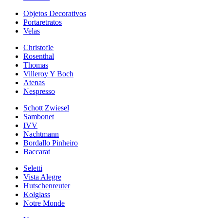
Objetos Decorativos
Portaretratos
Velas
Christofle
Rosenthal
Thomas
Villeroy Y Boch
Atenas
Nespresso
Schott Zwiesel
Sambonet
IVV
Nachtmann
Bordallo Pinheiro
Baccarat
Seletti
Vista Alegre
Hutschenreuter
Kolglass
Notre Monde