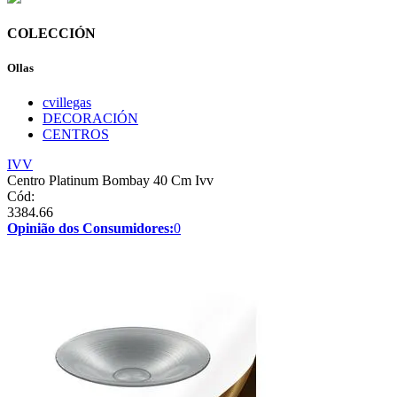
COLECCIÓN
Ollas
cvillegas
DECORACIÓN
CENTROS
IVV
Centro Platinum Bombay 40 Cm Ivv
Cód:
3384.66
Opinião dos Consumidores:
0