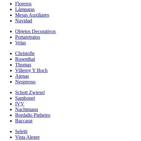
Floreros
Lámparas
Mesas Auxiliares
Navidad
Objetos Decorativos
Portaretratos
Velas
Christofle
Rosenthal
Thomas
Villeroy Y Boch
Atenas
Nespresso
Schott Zwiesel
Sambonet
IVV
Nachtmann
Bordallo Pinheiro
Baccarat
Seletti
Vista Alegre