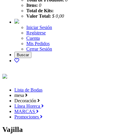
Itens:
0
Total de Kits:
Valor Total:
$ 0,00
Iniciar Sesión
Regístrese
Cuenta
Mis Pedidos
Cerrar Sesión
Lista de Bodas
mesa
Decoración
Línea Horeca
MARCAS
Promociones
Vajilla