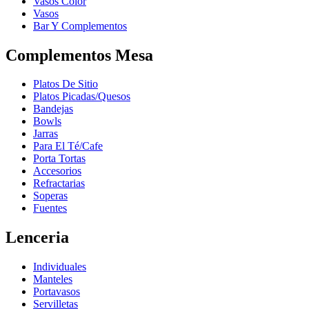
Vasos Color
Vasos
Bar Y Complementos
Complementos Mesa
Platos De Sitio
Platos Picadas/Quesos
Bandejas
Bowls
Jarras
Para El Té/Cafe
Porta Tortas
Accesorios
Refractarias
Soperas
Fuentes
Lenceria
Individuales
Manteles
Portavasos
Servilletas