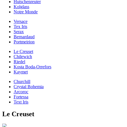
Hutschenreuter
Kolglass
Notre Monde
Versace
Tex Iris
Serax
Bernardaud
Portmeirion
Le Creuset
Chilewich
Riedel
Kosta Boda-Orrefors
Kaymet
Churchill
Crystal Bohemia
Arcoroc
Fortessa
Text Iris
Le Creuset