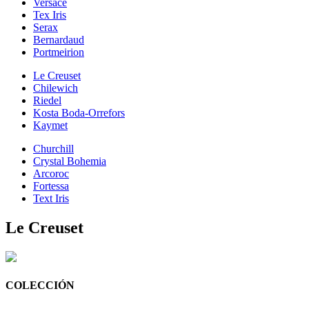
Versace
Tex Iris
Serax
Bernardaud
Portmeirion
Le Creuset
Chilewich
Riedel
Kosta Boda-Orrefors
Kaymet
Churchill
Crystal Bohemia
Arcoroc
Fortessa
Text Iris
Le Creuset
COLECCIÓN