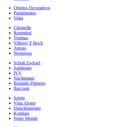
Objetos Decorativos
Portaretratos
Velas
Christofle
Rosenthal
Thomas
Villeroy Y Boch
Atenas
Nespresso
Schott Zwiesel
Sambonet
IVV
Nachtmann
Bordallo Pinheiro
Baccarat
Seletti
Vista Alegre
Hutschenreuter
Kolglass
Notre Monde