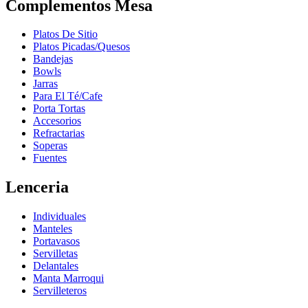
Complementos Mesa
Platos De Sitio
Platos Picadas/Quesos
Bandejas
Bowls
Jarras
Para El Té/Cafe
Porta Tortas
Accesorios
Refractarias
Soperas
Fuentes
Lenceria
Individuales
Manteles
Portavasos
Servilletas
Delantales
Manta Marroqui
Servilleteros