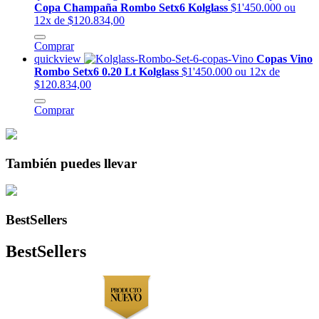
Copa Champaña Rombo Setx6 Kolglass
$1'450.000
ou
12x de $120.834,00
Comprar
quickview
Copas Vino
Rombo Setx6 0.20 Lt Kolglass
$1'450.000
ou 12x de
$120.834,00
Comprar
También puedes llevar
BestSellers
BestSellers