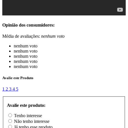
Opinião dos consumidores:
Média de avaliações:
nenhum voto
nenhum voto
nenhum voto
nenhum voto
nenhum voto
nenhum voto
Avalie este Produto
1
2
3
4
5
Avalie este produto:
Tenho interesse
Não tenho interesse
Já tenho esse produto