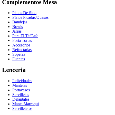
Complementos Mesa
Platos De Sitio
Platos Picadas/Quesos
Bandejas
Bowls
Jarras
Para El Té/Cafe
Porta Tortas
Accesorios
Refractarias
Soperas
Fuentes
Lenceria
Individuales
Manteles
Portavasos
Servilletas
Delantales
Manta Marroqui
Servilleteros