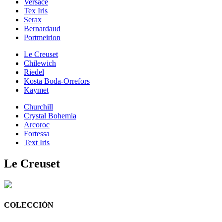
Versace
Tex Iris
Serax
Bernardaud
Portmeirion
Le Creuset
Chilewich
Riedel
Kosta Boda-Orrefors
Kaymet
Churchill
Crystal Bohemia
Arcoroc
Fortessa
Text Iris
Le Creuset
COLECCIÓN