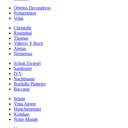
Objetos Decorativos
Portaretratos
Velas
Christofle
Rosenthal
Thomas
Villeroy Y Boch
Atenas
Nespresso
Schott Zwiesel
Sambonet
IVV
Nachtmann
Bordallo Pinheiro
Baccarat
Seletti
Vista Alegre
Hutschenreuter
Kolglass
Notre Monde