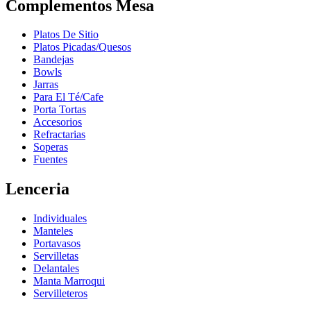
Complementos Mesa
Platos De Sitio
Platos Picadas/Quesos
Bandejas
Bowls
Jarras
Para El Té/Cafe
Porta Tortas
Accesorios
Refractarias
Soperas
Fuentes
Lenceria
Individuales
Manteles
Portavasos
Servilletas
Delantales
Manta Marroqui
Servilleteros