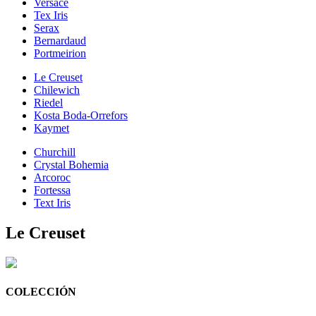
Versace
Tex Iris
Serax
Bernardaud
Portmeirion
Le Creuset
Chilewich
Riedel
Kosta Boda-Orrefors
Kaymet
Churchill
Crystal Bohemia
Arcoroc
Fortessa
Text Iris
Le Creuset
COLECCIÓN