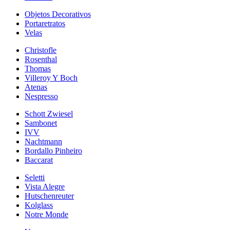
Objetos Decorativos
Portaretratos
Velas
Christofle
Rosenthal
Thomas
Villeroy Y Boch
Atenas
Nespresso
Schott Zwiesel
Sambonet
IVV
Nachtmann
Bordallo Pinheiro
Baccarat
Seletti
Vista Alegre
Hutschenreuter
Kolglass
Notre Monde