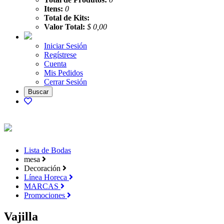
Itens:
0
Total de Kits:
Valor Total:
$ 0,00
Iniciar Sesión
Regístrese
Cuenta
Mis Pedidos
Cerrar Sesión
Lista de Bodas
mesa
Decoración
Línea Horeca
MARCAS
Promociones
Vajilla