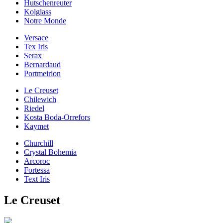
Hutschenreuter
Kolglass
Notre Monde
Versace
Tex Iris
Serax
Bernardaud
Portmeirion
Le Creuset
Chilewich
Riedel
Kosta Boda-Orrefors
Kaymet
Churchill
Crystal Bohemia
Arcoroc
Fortessa
Text Iris
Le Creuset