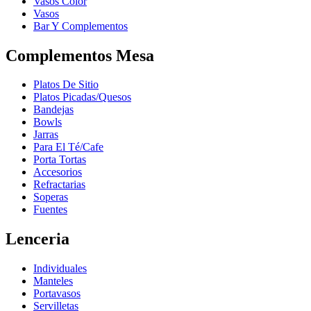
Vasos Color
Vasos
Bar Y Complementos
Complementos Mesa
Platos De Sitio
Platos Picadas/Quesos
Bandejas
Bowls
Jarras
Para El Té/Cafe
Porta Tortas
Accesorios
Refractarias
Soperas
Fuentes
Lenceria
Individuales
Manteles
Portavasos
Servilletas