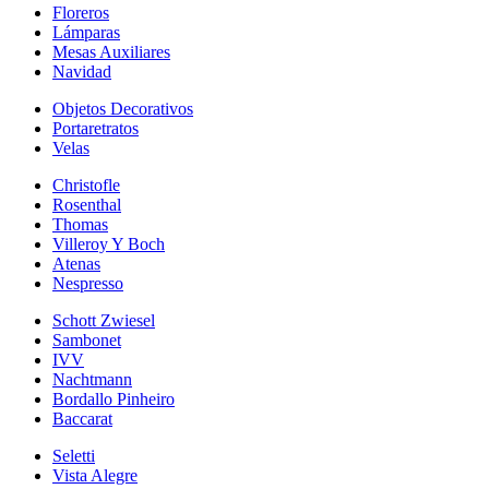
Floreros
Lámparas
Mesas Auxiliares
Navidad
Objetos Decorativos
Portaretratos
Velas
Christofle
Rosenthal
Thomas
Villeroy Y Boch
Atenas
Nespresso
Schott Zwiesel
Sambonet
IVV
Nachtmann
Bordallo Pinheiro
Baccarat
Seletti
Vista Alegre