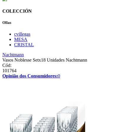
COLECCIÓN
Ollas
cvillegas
MESA
CRISTAL
Nachtmann
Vasos Noblesse Setx18 Unidades Nachtmann
Cód:
101764
Opinião dos Consumidores:
0