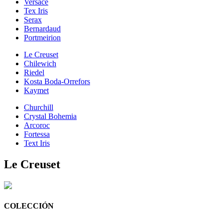
Versace
Tex Iris
Serax
Bernardaud
Portmeirion
Le Creuset
Chilewich
Riedel
Kosta Boda-Orrefors
Kaymet
Churchill
Crystal Bohemia
Arcoroc
Fortessa
Text Iris
Le Creuset
COLECCIÓN