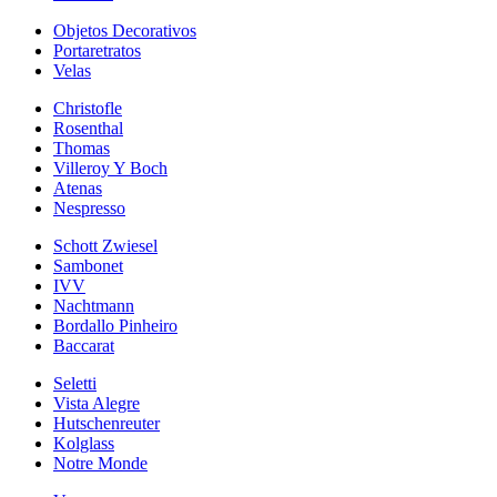
Objetos Decorativos
Portaretratos
Velas
Christofle
Rosenthal
Thomas
Villeroy Y Boch
Atenas
Nespresso
Schott Zwiesel
Sambonet
IVV
Nachtmann
Bordallo Pinheiro
Baccarat
Seletti
Vista Alegre
Hutschenreuter
Kolglass
Notre Monde