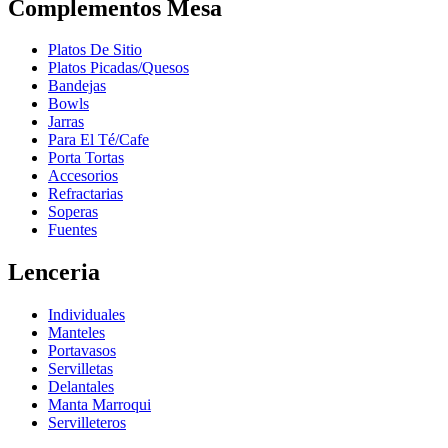
Complementos Mesa
Platos De Sitio
Platos Picadas/Quesos
Bandejas
Bowls
Jarras
Para El Té/Cafe
Porta Tortas
Accesorios
Refractarias
Soperas
Fuentes
Lenceria
Individuales
Manteles
Portavasos
Servilletas
Delantales
Manta Marroqui
Servilleteros