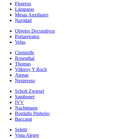
Floreros
Lámparas
Mesas Auxiliares
Navidad
Objetos Decorativos
Portaretratos
Velas
Christofle
Rosenthal
Thomas
Villeroy Y Boch
Atenas
Nespresso
Schott Zwiesel
Sambonet
IVV
Nachtmann
Bordallo Pinheiro
Baccarat
Seletti
Vista Alegre