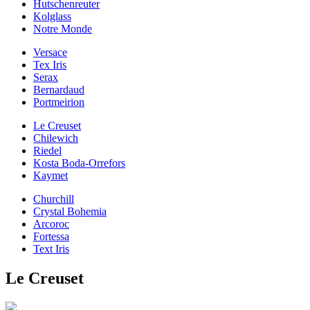
Hutschenreuter
Kolglass
Notre Monde
Versace
Tex Iris
Serax
Bernardaud
Portmeirion
Le Creuset
Chilewich
Riedel
Kosta Boda-Orrefors
Kaymet
Churchill
Crystal Bohemia
Arcoroc
Fortessa
Text Iris
Le Creuset