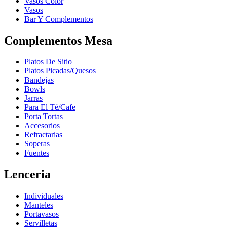
Vasos Color
Vasos
Bar Y Complementos
Complementos Mesa
Platos De Sitio
Platos Picadas/Quesos
Bandejas
Bowls
Jarras
Para El Té/Cafe
Porta Tortas
Accesorios
Refractarias
Soperas
Fuentes
Lenceria
Individuales
Manteles
Portavasos
Servilletas