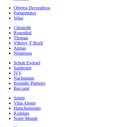
Objetos Decorativos
Portaretratos
Velas
Christofle
Rosenthal
Thomas
Villeroy Y Boch
Atenas
Nespresso
Schott Zwiesel
Sambonet
IVV
Nachtmann
Bordallo Pinheiro
Baccarat
Seletti
Vista Alegre
Hutschenreuter
Kolglass
Notre Monde