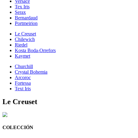
Versace
Tex Iris
Serax
Bernardaud
Portmeirion
Le Creuset
Chilewich
Riedel
Kosta Boda-Orrefors
Kaymet
Churchill
Crystal Bohemia
Arcoroc
Fortessa
Text Iris
Le Creuset
COLECCIÓN