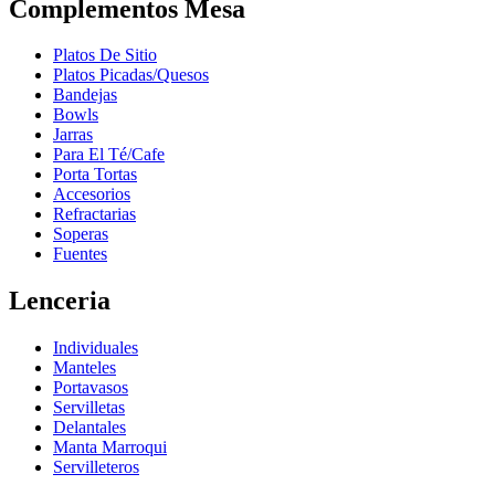
Complementos Mesa
Platos De Sitio
Platos Picadas/Quesos
Bandejas
Bowls
Jarras
Para El Té/Cafe
Porta Tortas
Accesorios
Refractarias
Soperas
Fuentes
Lenceria
Individuales
Manteles
Portavasos
Servilletas
Delantales
Manta Marroqui
Servilleteros