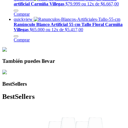
artificial Carmiña Villegas
$79.999
ou 12x de $6.667,00
Comprar
quickview
Ranúnculo Blanco Artificial 55 cm Tallo Floral Carmiña
Villegas
$65.000
ou 12x de $5.417,00
Comprar
También puedes llevar
BestSellers
BestSellers