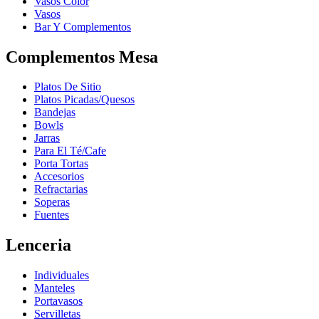
Vasos Color
Vasos
Bar Y Complementos
Complementos Mesa
Platos De Sitio
Platos Picadas/Quesos
Bandejas
Bowls
Jarras
Para El Té/Cafe
Porta Tortas
Accesorios
Refractarias
Soperas
Fuentes
Lenceria
Individuales
Manteles
Portavasos
Servilletas