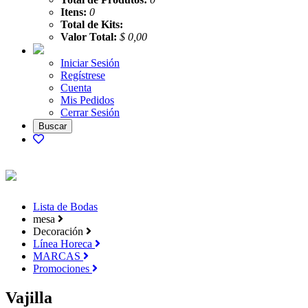
Itens:
0
Total de Kits:
Valor Total:
$ 0,00
Iniciar Sesión
Regístrese
Cuenta
Mis Pedidos
Cerrar Sesión
Lista de Bodas
mesa
Decoración
Línea Horeca
MARCAS
Promociones
Vajilla