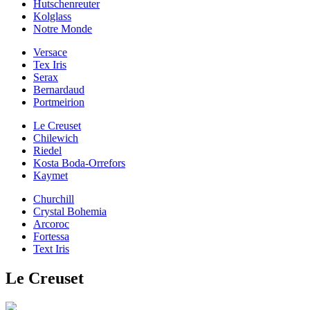
Hutschenreuter
Kolglass
Notre Monde
Versace
Tex Iris
Serax
Bernardaud
Portmeirion
Le Creuset
Chilewich
Riedel
Kosta Boda-Orrefors
Kaymet
Churchill
Crystal Bohemia
Arcoroc
Fortessa
Text Iris
Le Creuset