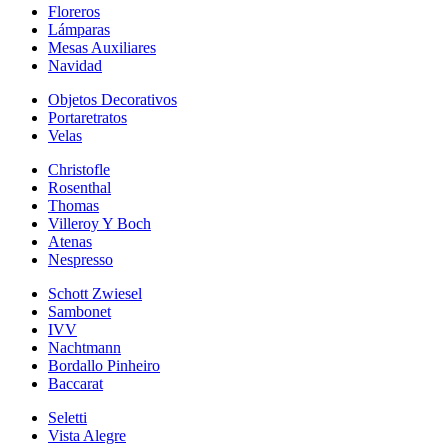
Floreros
Lámparas
Mesas Auxiliares
Navidad
Objetos Decorativos
Portaretratos
Velas
Christofle
Rosenthal
Thomas
Villeroy Y Boch
Atenas
Nespresso
Schott Zwiesel
Sambonet
IVV
Nachtmann
Bordallo Pinheiro
Baccarat
Seletti
Vista Alegre