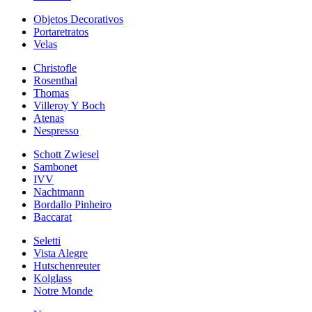
Objetos Decorativos
Portaretratos
Velas
Christofle
Rosenthal
Thomas
Villeroy Y Boch
Atenas
Nespresso
Schott Zwiesel
Sambonet
IVV
Nachtmann
Bordallo Pinheiro
Baccarat
Seletti
Vista Alegre
Hutschenreuter
Kolglass
Notre Monde