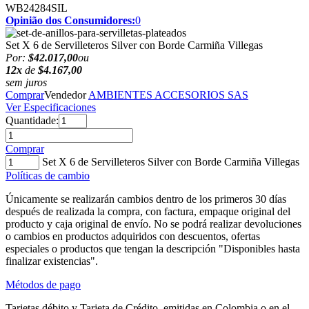
WB24284SIL
Opinião dos Consumidores:
0
Set X 6 de Servilleteros Silver con Borde Carmiña Villegas
Por:
$42.017,00
ou
12x
de
$4.167,00
sem juros
Comprar
Vendedor
AMBIENTES ACCESORIOS SAS
Ver Especificaciones
Quantidade:
Comprar
Set X 6 de Servilleteros Silver con Borde Carmiña Villegas
Políticas de cambio
Únicamente se realizarán cambios dentro de los primeros 30 días
después de realizada la compra, con factura, empaque original del
producto y caja original de envío. No se podrá realizar devoluciones
o cambios en productos adquiridos con descuentos, ofertas
especiales o productos que tengan la descripción "Disponibles hasta
finalizar existencias".
Métodos de pago
Tarjetas débito y Tarjeta de Crédito, emitidas en Colombia o en el