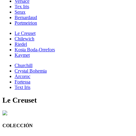
Versace
Tex Iris
Serax
Bernardaud
Portmeirion
Le Creuset
Chilewich
Riedel
Kosta Boda-Orrefors
Kaymet
Churchill
Crystal Bohemia
Arcoroc
Fortessa
Text Iris
Le Creuset
COLECCIÓN