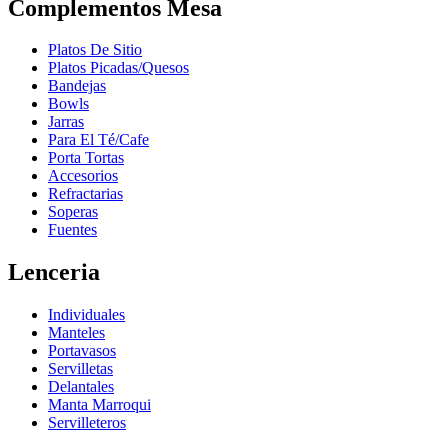
Complementos Mesa
Platos De Sitio
Platos Picadas/Quesos
Bandejas
Bowls
Jarras
Para El Té/Cafe
Porta Tortas
Accesorios
Refractarias
Soperas
Fuentes
Lenceria
Individuales
Manteles
Portavasos
Servilletas
Delantales
Manta Marroqui
Servilleteros