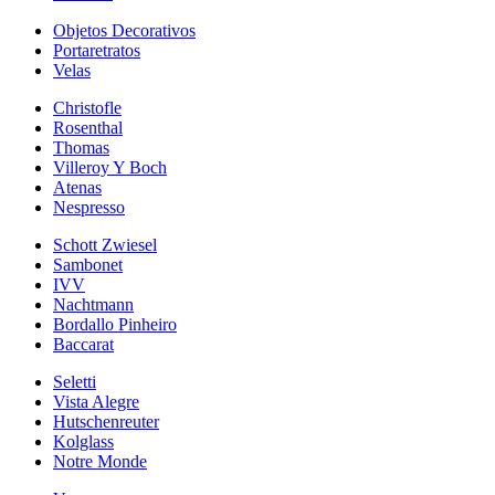
Objetos Decorativos
Portaretratos
Velas
Christofle
Rosenthal
Thomas
Villeroy Y Boch
Atenas
Nespresso
Schott Zwiesel
Sambonet
IVV
Nachtmann
Bordallo Pinheiro
Baccarat
Seletti
Vista Alegre
Hutschenreuter
Kolglass
Notre Monde