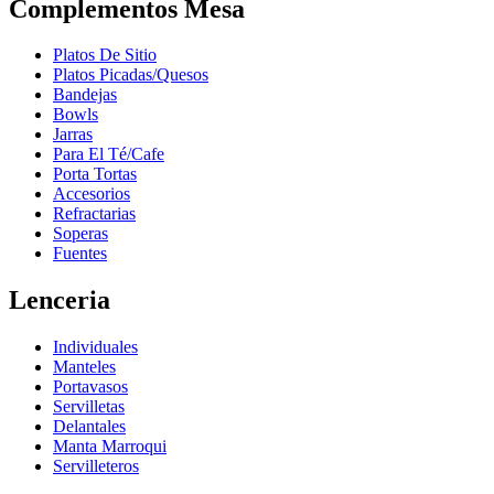
Complementos Mesa
Platos De Sitio
Platos Picadas/Quesos
Bandejas
Bowls
Jarras
Para El Té/Cafe
Porta Tortas
Accesorios
Refractarias
Soperas
Fuentes
Lenceria
Individuales
Manteles
Portavasos
Servilletas
Delantales
Manta Marroqui
Servilleteros