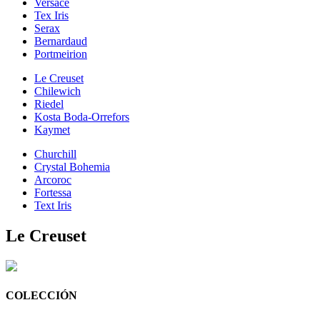
Versace
Tex Iris
Serax
Bernardaud
Portmeirion
Le Creuset
Chilewich
Riedel
Kosta Boda-Orrefors
Kaymet
Churchill
Crystal Bohemia
Arcoroc
Fortessa
Text Iris
Le Creuset
COLECCIÓN