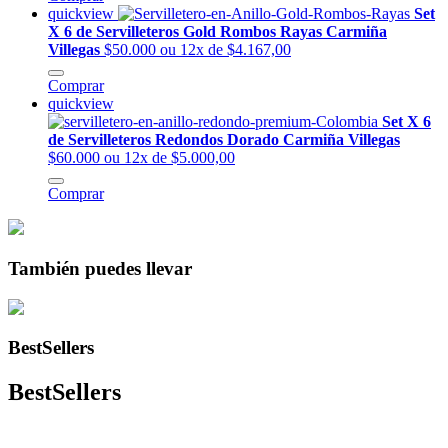
quickview
Set
X 6 de Servilleteros Gold Rombos Rayas Carmiña
Villegas
$50.000
ou 12x de $4.167,00
Comprar
quickview
Set X 6
de Servilleteros Redondos Dorado Carmiña Villegas
$60.000
ou 12x de $5.000,00
Comprar
También puedes llevar
BestSellers
BestSellers