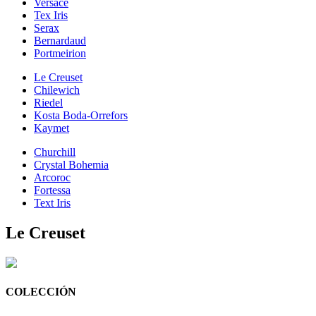
Versace
Tex Iris
Serax
Bernardaud
Portmeirion
Le Creuset
Chilewich
Riedel
Kosta Boda-Orrefors
Kaymet
Churchill
Crystal Bohemia
Arcoroc
Fortessa
Text Iris
Le Creuset
COLECCIÓN