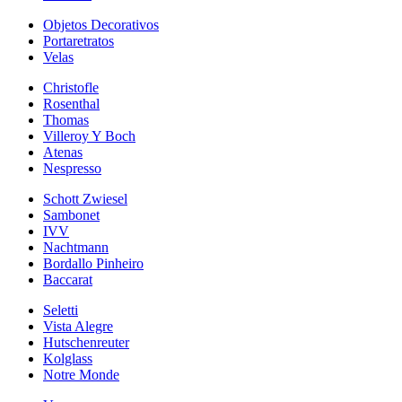
Objetos Decorativos
Portaretratos
Velas
Christofle
Rosenthal
Thomas
Villeroy Y Boch
Atenas
Nespresso
Schott Zwiesel
Sambonet
IVV
Nachtmann
Bordallo Pinheiro
Baccarat
Seletti
Vista Alegre
Hutschenreuter
Kolglass
Notre Monde