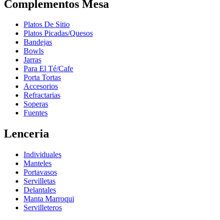
Complementos Mesa
Platos De Sitio
Platos Picadas/Quesos
Bandejas
Bowls
Jarras
Para El Té/Cafe
Porta Tortas
Accesorios
Refractarias
Soperas
Fuentes
Lenceria
Individuales
Manteles
Portavasos
Servilletas
Delantales
Manta Marroqui
Servilleteros