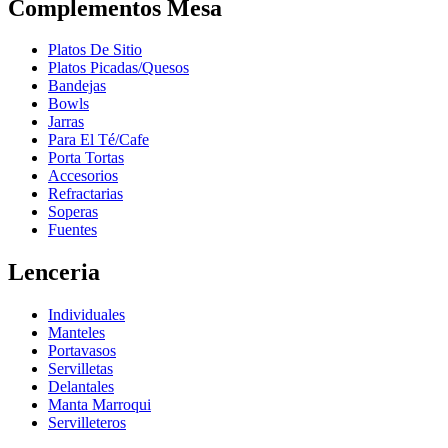
Complementos Mesa
Platos De Sitio
Platos Picadas/Quesos
Bandejas
Bowls
Jarras
Para El Té/Cafe
Porta Tortas
Accesorios
Refractarias
Soperas
Fuentes
Lenceria
Individuales
Manteles
Portavasos
Servilletas
Delantales
Manta Marroqui
Servilleteros