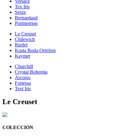
Versace
Tex Iris
Serax
Bernardaud
Portmeirion
Le Creuset
Chilewich
Riedel
Kosta Boda-Orrefors
Kaymet
Churchill
Crystal Bohemia
Arcoroc
Fortessa
Text Iris
Le Creuset
COLECCIÓN