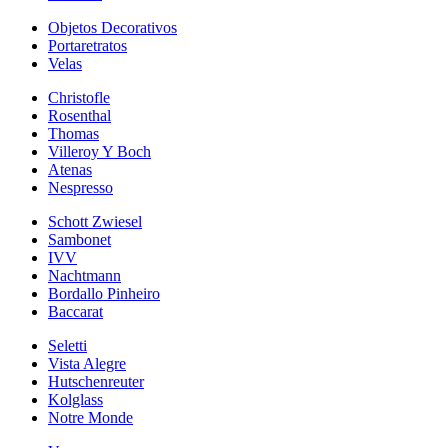
Objetos Decorativos
Portaretratos
Velas
Christofle
Rosenthal
Thomas
Villeroy Y Boch
Atenas
Nespresso
Schott Zwiesel
Sambonet
IVV
Nachtmann
Bordallo Pinheiro
Baccarat
Seletti
Vista Alegre
Hutschenreuter
Kolglass
Notre Monde