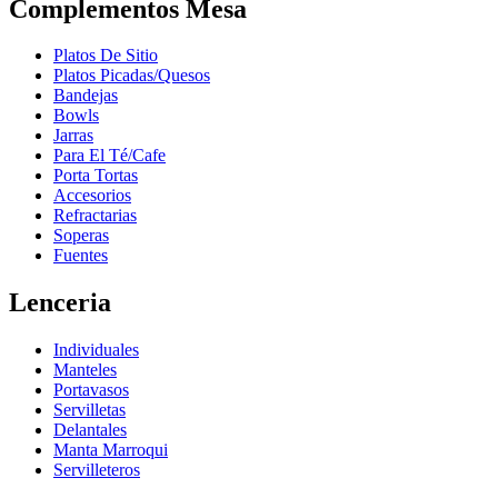
Complementos Mesa
Platos De Sitio
Platos Picadas/Quesos
Bandejas
Bowls
Jarras
Para El Té/Cafe
Porta Tortas
Accesorios
Refractarias
Soperas
Fuentes
Lenceria
Individuales
Manteles
Portavasos
Servilletas
Delantales
Manta Marroqui
Servilleteros