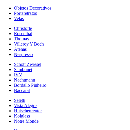
Objetos Decorativos
Portaretratos
Velas
Christofle
Rosenthal
Thomas
Villeroy Y Boch
Atenas
Nespresso
Schott Zwiesel
Sambonet
IVV
Nachtmann
Bordallo Pinheiro
Baccarat
Seletti
Vista Alegre
Hutschenreuter
Kolglass
Notre Monde