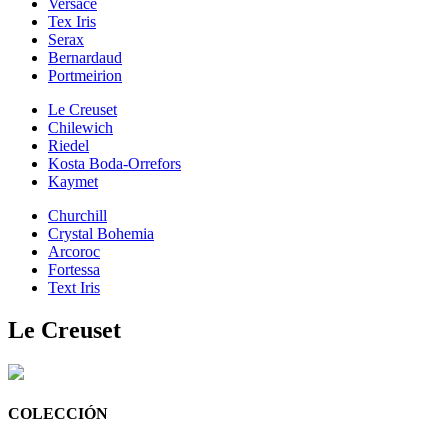
Versace
Tex Iris
Serax
Bernardaud
Portmeirion
Le Creuset
Chilewich
Riedel
Kosta Boda-Orrefors
Kaymet
Churchill
Crystal Bohemia
Arcoroc
Fortessa
Text Iris
Le Creuset
COLECCIÓN