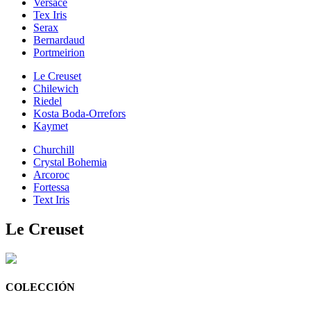
Versace
Tex Iris
Serax
Bernardaud
Portmeirion
Le Creuset
Chilewich
Riedel
Kosta Boda-Orrefors
Kaymet
Churchill
Crystal Bohemia
Arcoroc
Fortessa
Text Iris
Le Creuset
COLECCIÓN