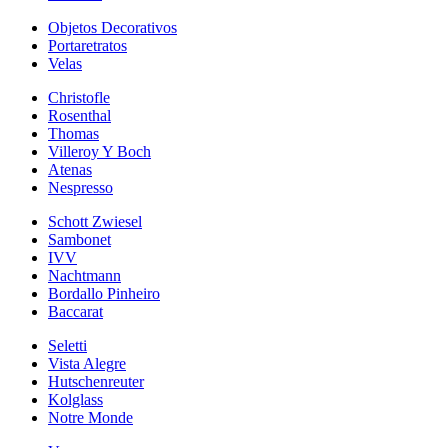
Objetos Decorativos
Portaretratos
Velas
Christofle
Rosenthal
Thomas
Villeroy Y Boch
Atenas
Nespresso
Schott Zwiesel
Sambonet
IVV
Nachtmann
Bordallo Pinheiro
Baccarat
Seletti
Vista Alegre
Hutschenreuter
Kolglass
Notre Monde