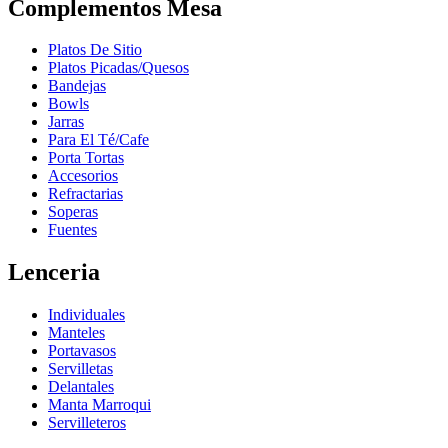
Complementos Mesa
Platos De Sitio
Platos Picadas/Quesos
Bandejas
Bowls
Jarras
Para El Té/Cafe
Porta Tortas
Accesorios
Refractarias
Soperas
Fuentes
Lenceria
Individuales
Manteles
Portavasos
Servilletas
Delantales
Manta Marroqui
Servilleteros