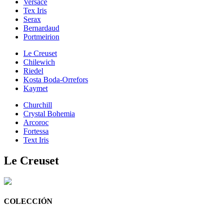
Versace
Tex Iris
Serax
Bernardaud
Portmeirion
Le Creuset
Chilewich
Riedel
Kosta Boda-Orrefors
Kaymet
Churchill
Crystal Bohemia
Arcoroc
Fortessa
Text Iris
Le Creuset
COLECCIÓN