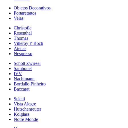
Objetos Decorativos
Portaretratos
Velas
Christofle
Rosenthal
Thomas
Villeroy Y Boch
Atenas
Nespresso
Schott Zwiesel
Sambonet
IVV
Nachtmann
Bordallo Pinheiro
Baccarat
Seletti
Vista Alegre
Hutschenreuter
Kolglass
Notre Monde