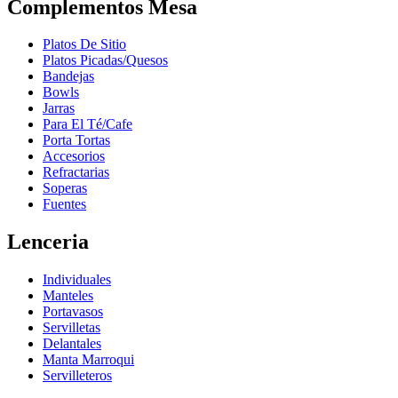
Complementos Mesa
Platos De Sitio
Platos Picadas/Quesos
Bandejas
Bowls
Jarras
Para El Té/Cafe
Porta Tortas
Accesorios
Refractarias
Soperas
Fuentes
Lenceria
Individuales
Manteles
Portavasos
Servilletas
Delantales
Manta Marroqui
Servilleteros