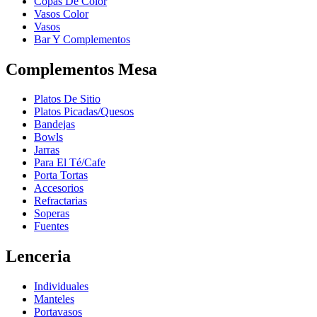
Copas De Color
Vasos Color
Vasos
Bar Y Complementos
Complementos Mesa
Platos De Sitio
Platos Picadas/Quesos
Bandejas
Bowls
Jarras
Para El Té/Cafe
Porta Tortas
Accesorios
Refractarias
Soperas
Fuentes
Lenceria
Individuales
Manteles
Portavasos