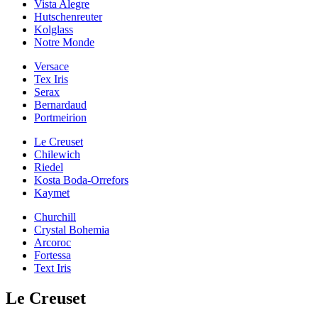
Vista Alegre
Hutschenreuter
Kolglass
Notre Monde
Versace
Tex Iris
Serax
Bernardaud
Portmeirion
Le Creuset
Chilewich
Riedel
Kosta Boda-Orrefors
Kaymet
Churchill
Crystal Bohemia
Arcoroc
Fortessa
Text Iris
Le Creuset