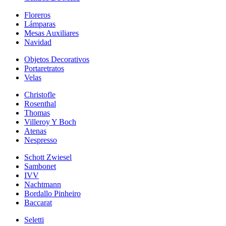
Floreros
Lámparas
Mesas Auxiliares
Navidad
Objetos Decorativos
Portaretratos
Velas
Christofle
Rosenthal
Thomas
Villeroy Y Boch
Atenas
Nespresso
Schott Zwiesel
Sambonet
IVV
Nachtmann
Bordallo Pinheiro
Baccarat
Seletti