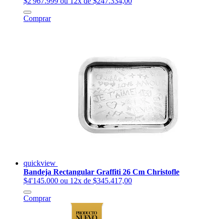
$2'967.999
ou 12x de $247.334,00
Comprar
quickview
Bandeja Rectangular Graffiti 26 Cm Christofle
$4'145.000
ou 12x de $345.417,00
Comprar