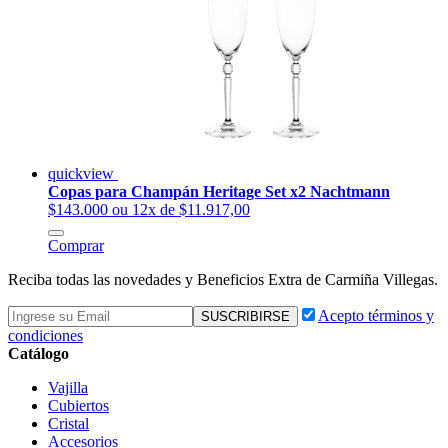
quickview
Copas para Champán Heritage Set x2 Nachtmann
$143.000
ou 12x de $11.917,00
Comprar
Reciba todas las novedades y Beneficios Extra de Carmiña Villegas.
Acepto términos y
condiciones
Catálogo
Vajilla
Cubiertos
Cristal
Accesorios