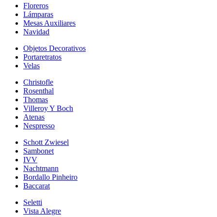
Floreros
Lámparas
Mesas Auxiliares
Navidad
Objetos Decorativos
Portaretratos
Velas
Christofle
Rosenthal
Thomas
Villeroy Y Boch
Atenas
Nespresso
Schott Zwiesel
Sambonet
IVV
Nachtmann
Bordallo Pinheiro
Baccarat
Seletti
Vista Alegre