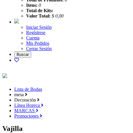
Itens:
0
Total de Kits:
Valor Total:
$ 0,00
Iniciar Sesión
Regístrese
Cuenta
Mis Pedidos
Cerrar Sesión
Lista de Bodas
mesa
Decoración
Línea Horeca
MARCAS
Promociones
Vajilla