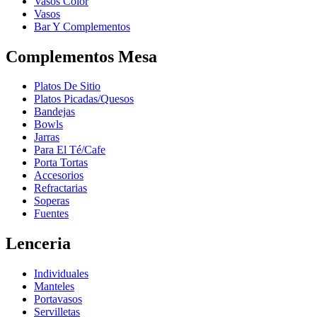
Vasos Color
Vasos
Bar Y Complementos
Complementos Mesa
Platos De Sitio
Platos Picadas/Quesos
Bandejas
Bowls
Jarras
Para El Té/Cafe
Porta Tortas
Accesorios
Refractarias
Soperas
Fuentes
Lenceria
Individuales
Manteles
Portavasos
Servilletas