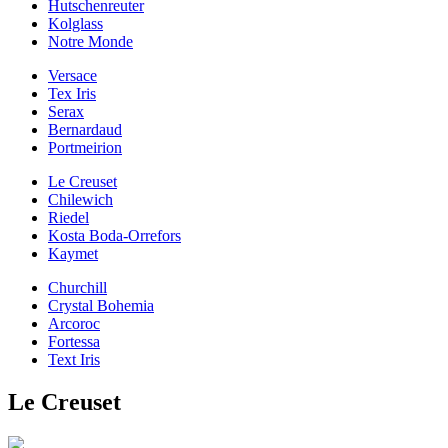
Hutschenreuter
Kolglass
Notre Monde
Versace
Tex Iris
Serax
Bernardaud
Portmeirion
Le Creuset
Chilewich
Riedel
Kosta Boda-Orrefors
Kaymet
Churchill
Crystal Bohemia
Arcoroc
Fortessa
Text Iris
Le Creuset