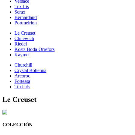
Versace
Tex Iris
Serax
Bernardaud
Portmeirion
Le Creuset
Chilewich
Riedel
Kosta Boda-Orrefors
Kaymet
Churchill
Crystal Bohemia
Arcoroc
Fortessa
Text Iris
Le Creuset
COLECCIÓN