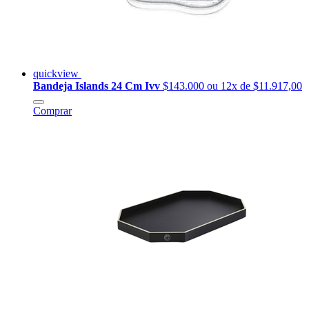
quickview
Bandeja Islands 24 Cm Ivv
$143.000
ou 12x de $11.917,00
Comprar