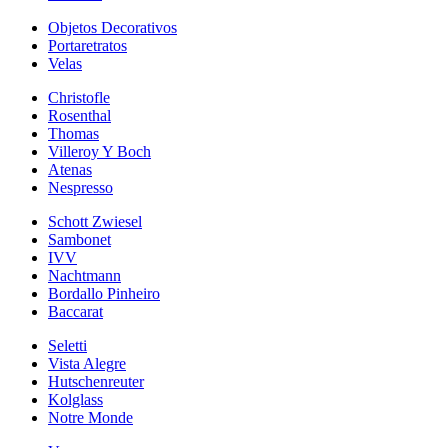
Objetos Decorativos
Portaretratos
Velas
Christofle
Rosenthal
Thomas
Villeroy Y Boch
Atenas
Nespresso
Schott Zwiesel
Sambonet
IVV
Nachtmann
Bordallo Pinheiro
Baccarat
Seletti
Vista Alegre
Hutschenreuter
Kolglass
Notre Monde