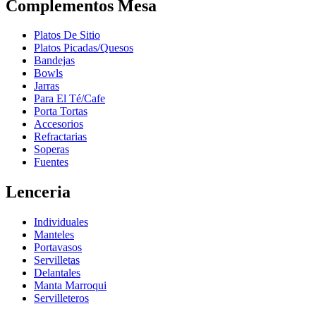
Complementos Mesa
Platos De Sitio
Platos Picadas/Quesos
Bandejas
Bowls
Jarras
Para El Té/Cafe
Porta Tortas
Accesorios
Refractarias
Soperas
Fuentes
Lenceria
Individuales
Manteles
Portavasos
Servilletas
Delantales
Manta Marroqui
Servilleteros