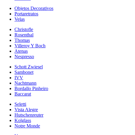
Objetos Decorativos
Portaretratos
Velas
Christofle
Rosenthal
Thomas
Villeroy Y Boch
Atenas
Nespresso
Schott Zwiesel
Sambonet
IVV
Nachtmann
Bordallo Pinheiro
Baccarat
Seletti
Vista Alegre
Hutschenreuter
Kolglass
Notre Monde