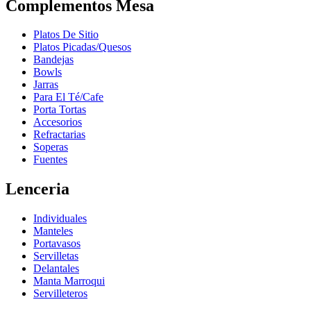
Complementos Mesa
Platos De Sitio
Platos Picadas/Quesos
Bandejas
Bowls
Jarras
Para El Té/Cafe
Porta Tortas
Accesorios
Refractarias
Soperas
Fuentes
Lenceria
Individuales
Manteles
Portavasos
Servilletas
Delantales
Manta Marroqui
Servilleteros