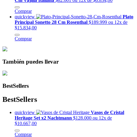
Cm Vajilla Italiana
$82.001
ou 12x de $6.834,00
Comprar
quickview
Plato
Principal Sonetto 28 Cm Rosenthal
$189.999
ou 12x de
$15.834,00
Comprar
También puedes llevar
BestSellers
BestSellers
quickview
Vasos de Cristal
Heritage Set x2 Nachtmann
$128.000
ou 12x de
$10.667,00
Comprar