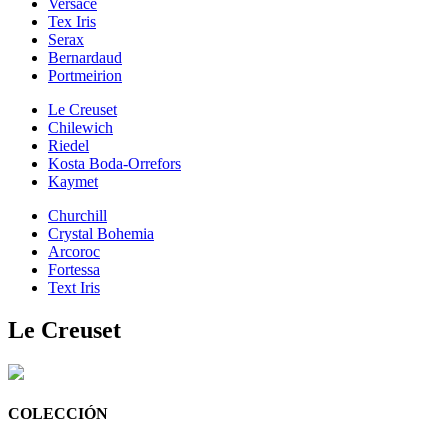
Versace
Tex Iris
Serax
Bernardaud
Portmeirion
Le Creuset
Chilewich
Riedel
Kosta Boda-Orrefors
Kaymet
Churchill
Crystal Bohemia
Arcoroc
Fortessa
Text Iris
Le Creuset
COLECCIÓN