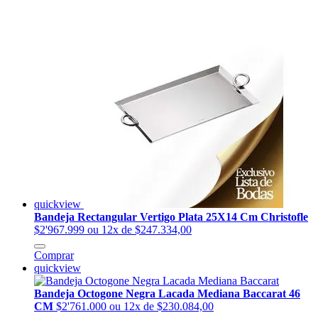
quickview
Bandeja Rectangular Vertigo Plata 25X14 Cm Christofle
$2'967.999
ou 12x de $247.334,00
Comprar
quickview
Bandeja Octogone Negra Lacada Mediana Baccarat 46
CM
$2'761.000
ou 12x de $230.084,00