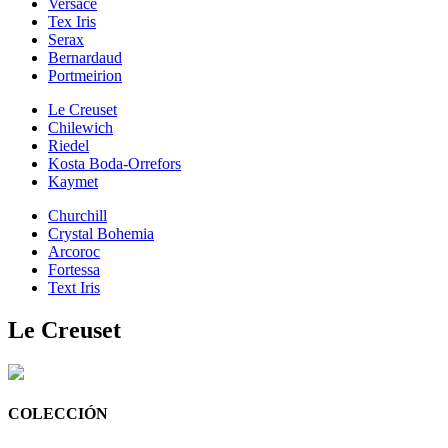
Versace
Tex Iris
Serax
Bernardaud
Portmeirion
Le Creuset
Chilewich
Riedel
Kosta Boda-Orrefors
Kaymet
Churchill
Crystal Bohemia
Arcoroc
Fortessa
Text Iris
Le Creuset
COLECCIÓN