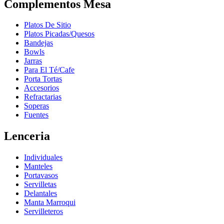
Complementos Mesa
Platos De Sitio
Platos Picadas/Quesos
Bandejas
Bowls
Jarras
Para El Té/Cafe
Porta Tortas
Accesorios
Refractarias
Soperas
Fuentes
Lenceria
Individuales
Manteles
Portavasos
Servilletas
Delantales
Manta Marroqui
Servilleteros