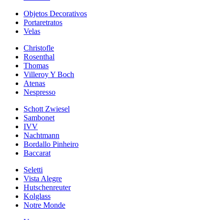
Objetos Decorativos
Portaretratos
Velas
Christofle
Rosenthal
Thomas
Villeroy Y Boch
Atenas
Nespresso
Schott Zwiesel
Sambonet
IVV
Nachtmann
Bordallo Pinheiro
Baccarat
Seletti
Vista Alegre
Hutschenreuter
Kolglass
Notre Monde