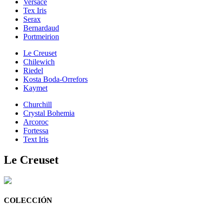
Versace
Tex Iris
Serax
Bernardaud
Portmeirion
Le Creuset
Chilewich
Riedel
Kosta Boda-Orrefors
Kaymet
Churchill
Crystal Bohemia
Arcoroc
Fortessa
Text Iris
Le Creuset
COLECCIÓN