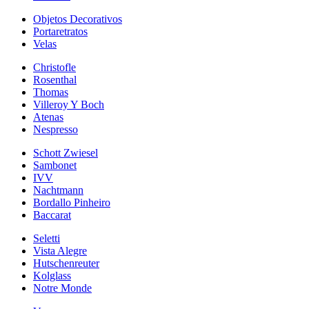
Objetos Decorativos
Portaretratos
Velas
Christofle
Rosenthal
Thomas
Villeroy Y Boch
Atenas
Nespresso
Schott Zwiesel
Sambonet
IVV
Nachtmann
Bordallo Pinheiro
Baccarat
Seletti
Vista Alegre
Hutschenreuter
Kolglass
Notre Monde