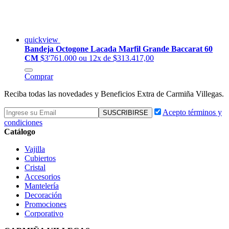
quickview
Bandeja Octogone Lacada Marfil Grande Baccarat 60
CM
$3'761.000
ou 12x de $313.417,00
Comprar
Reciba todas las novedades y Beneficios Extra de Carmiña Villegas.
Acepto términos y
condiciones
Catálogo
Vajilla
Cubiertos
Cristal
Accesorios
Mantelería
Decoración
Promociones
Corporativo