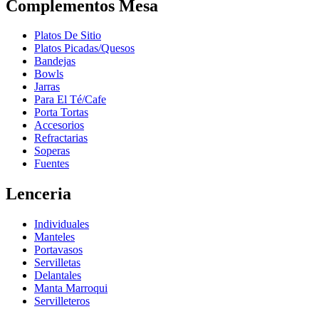
Complementos Mesa
Platos De Sitio
Platos Picadas/Quesos
Bandejas
Bowls
Jarras
Para El Té/Cafe
Porta Tortas
Accesorios
Refractarias
Soperas
Fuentes
Lenceria
Individuales
Manteles
Portavasos
Servilletas
Delantales
Manta Marroqui
Servilleteros