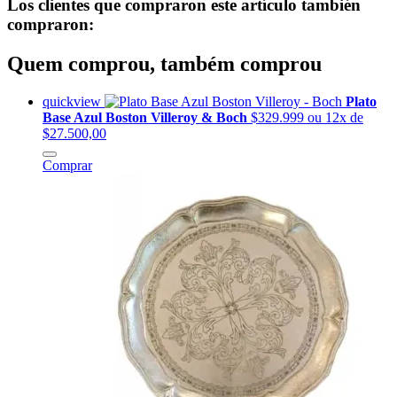
Los clientes que compraron este artículo también
compraron:
Quem comprou, também comprou
quickview
Plato
Base Azul Boston Villeroy & Boch
$329.999
ou 12x de
$27.500,00
Comprar