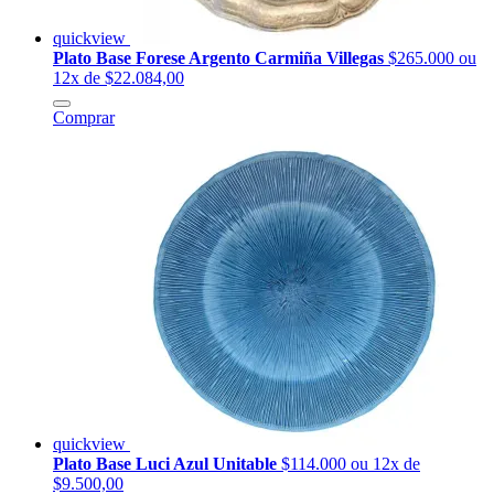
quickview
Plato Base Forese Argento Carmiña Villegas
$265.000
ou
12x de $22.084,00
Comprar
quickview
Plato Base Luci Azul Unitable
$114.000
ou 12x de
$9.500,00