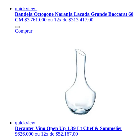
quickview
Bandeja Octogone Naranja Lacada Grande Baccarat 60
CM
$3'761.000
ou 12x de $313.417,00
Comprar
quickview
Decanter Vino Open Up 1.39 Lt Chef & Sommelier
$626.000
ou 12x de $52.167,00