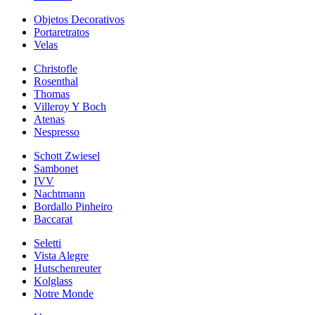
Objetos Decorativos
Portaretratos
Velas
Christofle
Rosenthal
Thomas
Villeroy Y Boch
Atenas
Nespresso
Schott Zwiesel
Sambonet
IVV
Nachtmann
Bordallo Pinheiro
Baccarat
Seletti
Vista Alegre
Hutschenreuter
Kolglass
Notre Monde