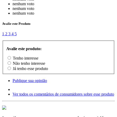
nenhum voto
nenhum voto
nenhum voto
Avalie este Produto
1
2
3
4
5
Avalie este produto:
Tenho interesse
Não tenho interesse
Já tenho esse produto
Publique sua opinião
Ver todos os comentários de consumidores sobre esse produto