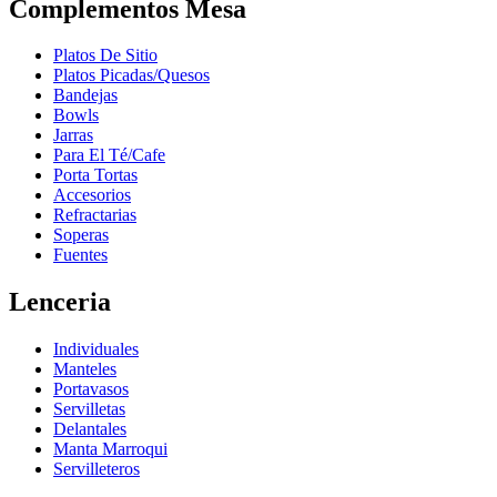
Complementos Mesa
Platos De Sitio
Platos Picadas/Quesos
Bandejas
Bowls
Jarras
Para El Té/Cafe
Porta Tortas
Accesorios
Refractarias
Soperas
Fuentes
Lenceria
Individuales
Manteles
Portavasos
Servilletas
Delantales
Manta Marroqui
Servilleteros