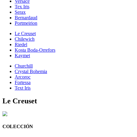
Versace
Tex Iris
Serax
Bernardaud
Portmeirion
Le Creuset
Chilewich
Riedel
Kosta Boda-Orrefors
Kaymet
Churchill
Crystal Bohemia
Arcoroc
Fortessa
Text Iris
Le Creuset
COLECCIÓN