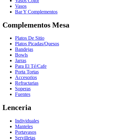
Vasos Color
Vasos
Bar Y Complementos
Complementos Mesa
Platos De Sitio
Platos Picadas/Quesos
Bandejas
Bowls
Jarras
Para El Té/Cafe
Porta Tortas
Accesorios
Refractarias
Soperas
Fuentes
Lenceria
Individuales
Manteles
Portavasos
Servilletas