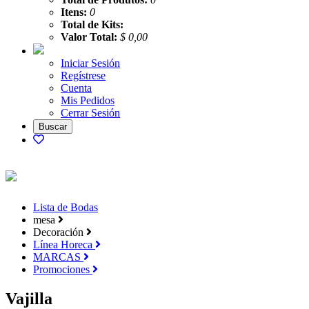
Itens:
0
Total de Kits:
Valor Total:
$ 0,00
Iniciar Sesión
Regístrese
Cuenta
Mis Pedidos
Cerrar Sesión
Lista de Bodas
mesa
Decoración
Línea Horeca
MARCAS
Promociones
Vajilla