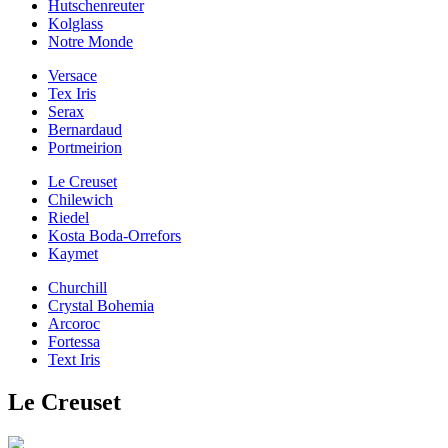
Hutschenreuter
Kolglass
Notre Monde
Versace
Tex Iris
Serax
Bernardaud
Portmeirion
Le Creuset
Chilewich
Riedel
Kosta Boda-Orrefors
Kaymet
Churchill
Crystal Bohemia
Arcoroc
Fortessa
Text Iris
Le Creuset