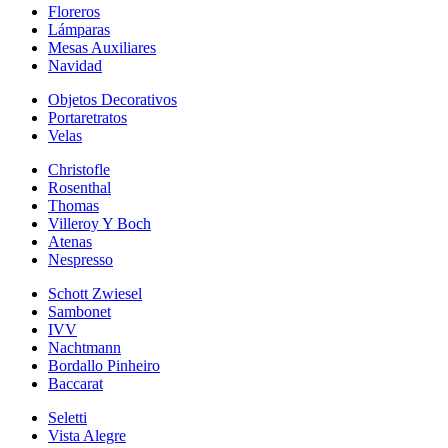
Floreros
Lámparas
Mesas Auxiliares
Navidad
Objetos Decorativos
Portaretratos
Velas
Christofle
Rosenthal
Thomas
Villeroy Y Boch
Atenas
Nespresso
Schott Zwiesel
Sambonet
IVV
Nachtmann
Bordallo Pinheiro
Baccarat
Seletti
Vista Alegre