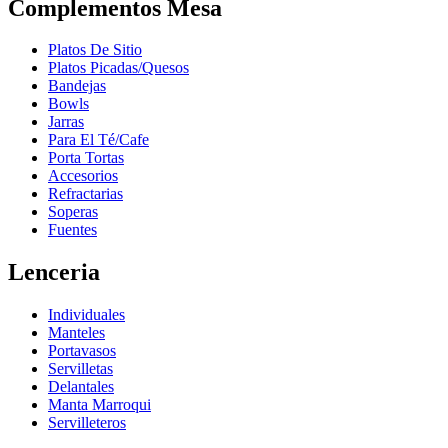
Complementos Mesa
Platos De Sitio
Platos Picadas/Quesos
Bandejas
Bowls
Jarras
Para El Té/Cafe
Porta Tortas
Accesorios
Refractarias
Soperas
Fuentes
Lenceria
Individuales
Manteles
Portavasos
Servilletas
Delantales
Manta Marroqui
Servilleteros