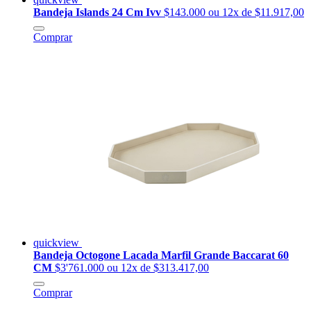
Bandeja Islands 24 Cm Ivv
$143.000
ou 12x de $11.917,00
Comprar
quickview
Bandeja Octogone Lacada Marfil Grande Baccarat 60
CM
$3'761.000
ou 12x de $313.417,00
Comprar