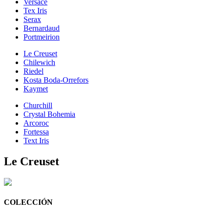
Versace
Tex Iris
Serax
Bernardaud
Portmeirion
Le Creuset
Chilewich
Riedel
Kosta Boda-Orrefors
Kaymet
Churchill
Crystal Bohemia
Arcoroc
Fortessa
Text Iris
Le Creuset
COLECCIÓN