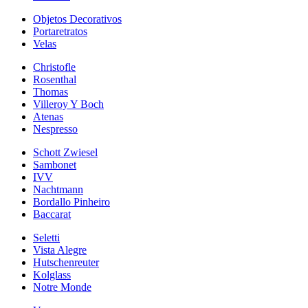
Objetos Decorativos
Portaretratos
Velas
Christofle
Rosenthal
Thomas
Villeroy Y Boch
Atenas
Nespresso
Schott Zwiesel
Sambonet
IVV
Nachtmann
Bordallo Pinheiro
Baccarat
Seletti
Vista Alegre
Hutschenreuter
Kolglass
Notre Monde