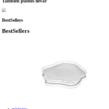
También puedes llevar
BestSellers
BestSellers
quickview