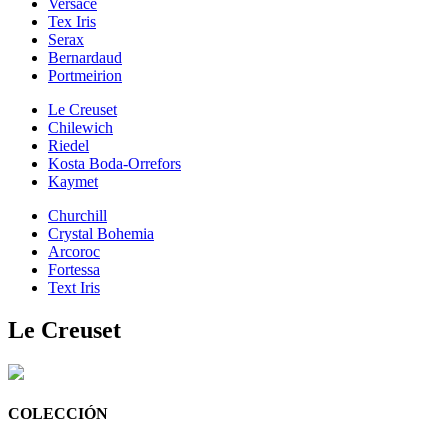
Versace
Tex Iris
Serax
Bernardaud
Portmeirion
Le Creuset
Chilewich
Riedel
Kosta Boda-Orrefors
Kaymet
Churchill
Crystal Bohemia
Arcoroc
Fortessa
Text Iris
Le Creuset
COLECCIÓN