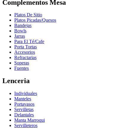
Complementos Mesa
Platos De Sitio
Platos Picadas/Quesos
Bandejas
Bowls
Jarras
Para El Té/Cafe
Porta Tortas
Accesorios
Refractarias
Soperas
Fuentes
Lenceria
Individuales
Manteles
Portavasos
Servilletas
Delantales
Manta Marroqui
Servilleteros