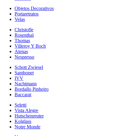
Objetos Decorativos
Portaretratos
Velas
Christofle
Rosenthal
Thomas
Villeroy Y Boch
Atenas
Nespresso
Schott Zwiesel
Sambonet
IVV
Nachtmann
Bordallo Pinheiro
Baccarat
Seletti
Vista Alegre
Hutschenreuter
Kolglass
Notre Monde