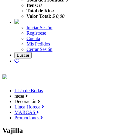
Itens:
0
Total de Kits:
Valor Total:
$ 0,00
Iniciar Sesión
Regístrese
Cuenta
Mis Pedidos
Cerrar Sesión
Lista de Bodas
mesa
Decoración
Línea Horeca
MARCAS
Promociones
Vajilla