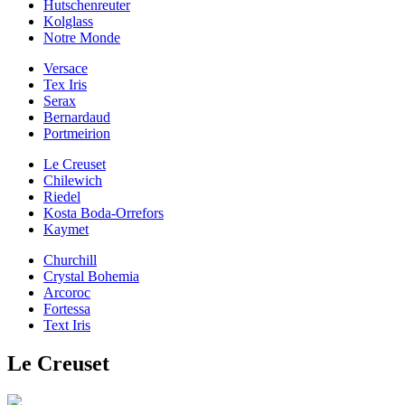
Hutschenreuter
Kolglass
Notre Monde
Versace
Tex Iris
Serax
Bernardaud
Portmeirion
Le Creuset
Chilewich
Riedel
Kosta Boda-Orrefors
Kaymet
Churchill
Crystal Bohemia
Arcoroc
Fortessa
Text Iris
Le Creuset