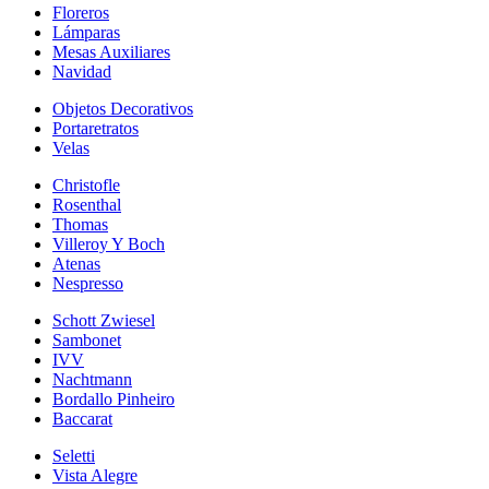
Floreros
Lámparas
Mesas Auxiliares
Navidad
Objetos Decorativos
Portaretratos
Velas
Christofle
Rosenthal
Thomas
Villeroy Y Boch
Atenas
Nespresso
Schott Zwiesel
Sambonet
IVV
Nachtmann
Bordallo Pinheiro
Baccarat
Seletti
Vista Alegre