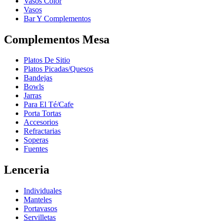
Vasos Color
Vasos
Bar Y Complementos
Complementos Mesa
Platos De Sitio
Platos Picadas/Quesos
Bandejas
Bowls
Jarras
Para El Té/Cafe
Porta Tortas
Accesorios
Refractarias
Soperas
Fuentes
Lenceria
Individuales
Manteles
Portavasos
Servilletas