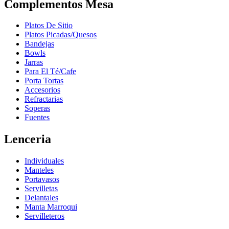
Complementos Mesa
Platos De Sitio
Platos Picadas/Quesos
Bandejas
Bowls
Jarras
Para El Té/Cafe
Porta Tortas
Accesorios
Refractarias
Soperas
Fuentes
Lenceria
Individuales
Manteles
Portavasos
Servilletas
Delantales
Manta Marroqui
Servilleteros