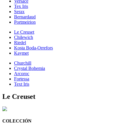
Versace
Tex Iris
Serax
Bernardaud
Portmeirion
Le Creuset
Chilewich
Riedel
Kosta Boda-Orrefors
Kaymet
Churchill
Crystal Bohemia
Arcoroc
Fortessa
Text Iris
Le Creuset
COLECCIÓN