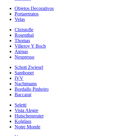
Objetos Decorativos
Portaretratos
Velas
Christofle
Rosenthal
Thomas
Villeroy Y Boch
Atenas
Nespresso
Schott Zwiesel
Sambonet
IVV
Nachtmann
Bordallo Pinheiro
Baccarat
Seletti
Vista Alegre
Hutschenreuter
Kolglass
Notre Monde