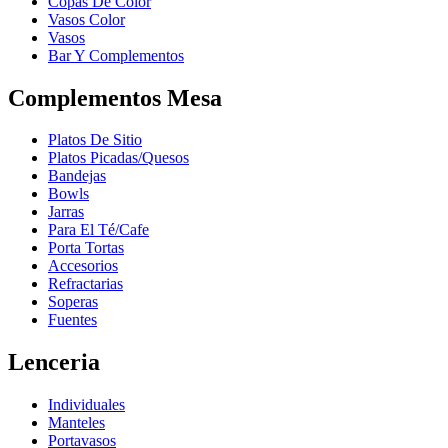
Copas De Color
Vasos Color
Vasos
Bar Y Complementos
Complementos Mesa
Platos De Sitio
Platos Picadas/Quesos
Bandejas
Bowls
Jarras
Para El Té/Cafe
Porta Tortas
Accesorios
Refractarias
Soperas
Fuentes
Lenceria
Individuales
Manteles
Portavasos