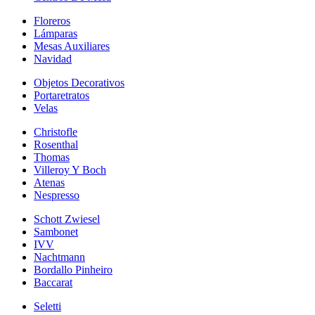
Floreros
Lámparas
Mesas Auxiliares
Navidad
Objetos Decorativos
Portaretratos
Velas
Christofle
Rosenthal
Thomas
Villeroy Y Boch
Atenas
Nespresso
Schott Zwiesel
Sambonet
IVV
Nachtmann
Bordallo Pinheiro
Baccarat
Seletti