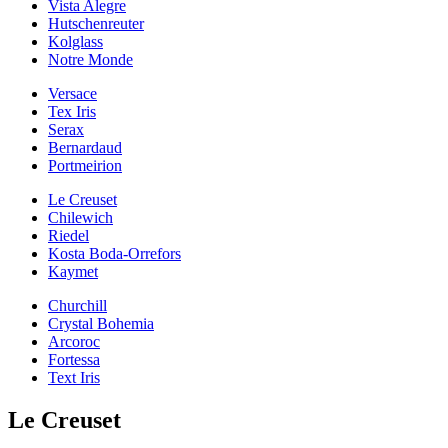
Vista Alegre
Hutschenreuter
Kolglass
Notre Monde
Versace
Tex Iris
Serax
Bernardaud
Portmeirion
Le Creuset
Chilewich
Riedel
Kosta Boda-Orrefors
Kaymet
Churchill
Crystal Bohemia
Arcoroc
Fortessa
Text Iris
Le Creuset