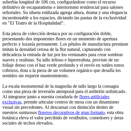
soberbia longitud de 106 cm, configurándose como el recurso
definitivo de escaparatismo e interiorismo residencial para salones
señoriales. Su silueta estilizada agrega altura, drama y una elegancia
incuestionable a los espacios, dictando las pautas de la exclusividad
en "El Teatro de la Hospitalidad".
Esta pieza de colección destaca por su configuración doble,
presentando dos imponentes flores en un momento de apertura
perfecto y lozanía permanente. Los pétalos de manufactura premium
imitan la densidad cerosa de la flor natural, capturando con
delicadeza la entrada de luz por los ventanales para crear sombras
suaves y realistas. Su tallo leñoso e hiperrealista, provisto de un
follaje denso con el haz verde profundo y el envés en sutiles tonos
cobrizos, dota a la pieza de un volumen orgánico que desafía los
sentidos sin requerir mantenimiento.
La escala monumental de la magnolia de tallo largo la consagra
como una pieza de inversión atemporal para el anfitrión sofisticado.
Al integrarse junto a nuestra curaduría de
flores artificiales
exclusivas
, permite articular centros de mesa con un dinamismo
visual sin precedentes. Al descansar con distinción dentro de
nuestros suntuosos
floreros decorativos de gran formato
, esta obra
botánica eleva el valor percibido de vestíbulos, comedores y áreas
sociales de techos elevados.