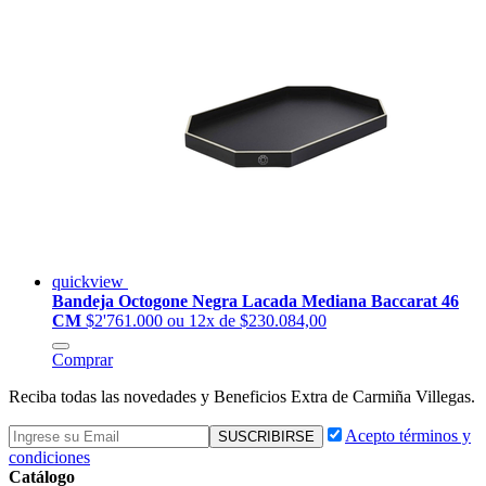
quickview
Bandeja Octogone Negra Lacada Mediana Baccarat 46
CM
$2'761.000
ou 12x de $230.084,00
Comprar
Reciba todas las novedades y Beneficios Extra de Carmiña Villegas.
Acepto términos y
condiciones
Catálogo