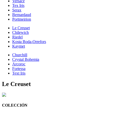
Versace
Tex Iris
Serax
Bernardaud
Portmeirion
Le Creuset
Chilewich
Riedel
Kosta Boda-Orrefors
Kaymet
Churchill
Crystal Bohemia
Arcoroc
Fortessa
Text Iris
Le Creuset
COLECCIÓN