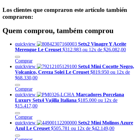
Los clientes que compraron este artículo también
compraron:
Quem comprou, também comprou
quickview
Setx2 Vinagre Y Aceite
Merengue Le Creuset
$312.983
ou 12x de $26.082,00
Comprar
quickview
Setx4 Mini Cocotte Negro,
Volcanico, Cereza Solei Le Creuset
$819.950
ou 12x de
$68.330,00
Comprar
quickview
Marcadores Porcelana
Luxury Setx4 Vajilla Italiana
$185.000
ou 12x de
$15.417,00
Comprar
quickview
Setx2 Mini Molinos Azure
Azul Le Creuset
$505.781
ou 12x de $42.149,00
Comprar