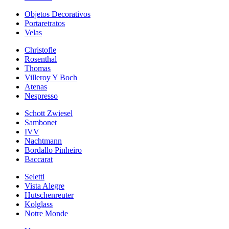
Objetos Decorativos
Portaretratos
Velas
Christofle
Rosenthal
Thomas
Villeroy Y Boch
Atenas
Nespresso
Schott Zwiesel
Sambonet
IVV
Nachtmann
Bordallo Pinheiro
Baccarat
Seletti
Vista Alegre
Hutschenreuter
Kolglass
Notre Monde