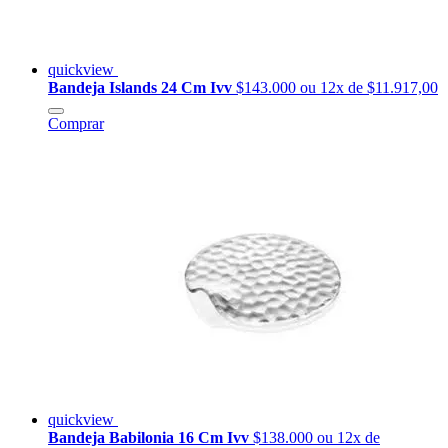
quickview
Bandeja Islands 24 Cm Ivv
$143.000
ou 12x de $11.917,00
Comprar
quickview
Bandeja Babilonia 16 Cm Ivv
$138.000
ou 12x de