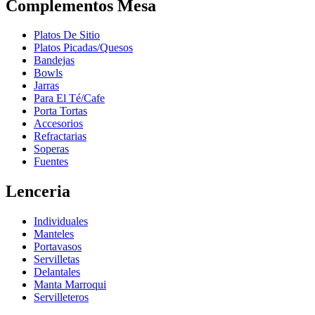
Complementos Mesa
Platos De Sitio
Platos Picadas/Quesos
Bandejas
Bowls
Jarras
Para El Té/Cafe
Porta Tortas
Accesorios
Refractarias
Soperas
Fuentes
Lenceria
Individuales
Manteles
Portavasos
Servilletas
Delantales
Manta Marroqui
Servilleteros