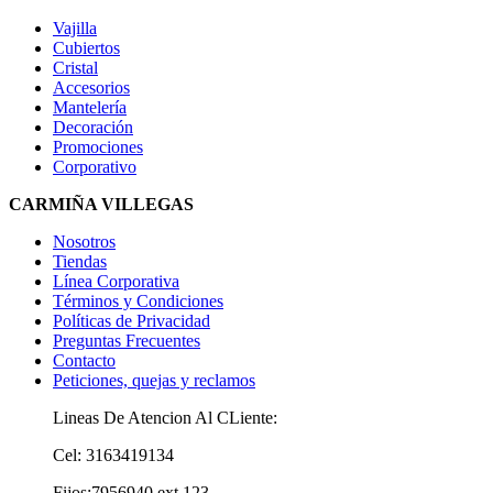
Vajilla
Cubiertos
Cristal
Accesorios
Mantelería
Decoración
Promociones
Corporativo
CARMIÑA VILLEGAS
Nosotros
Tiendas
Línea Corporativa
Términos y Condiciones
Políticas de Privacidad
Preguntas Frecuentes
Contacto
Peticiones, quejas y reclamos
Lineas De Atencion Al CLiente:
Cel: 3163419134
Fijos:7956940 ext 123