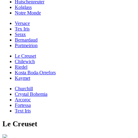
Hutschenreuter
Kolglass
Notre Monde
Versace
Tex Iris
Serax
Bernardaud
Portmeirion
Le Creuset
Chilewich
Riedel
Kosta Boda-Orrefors
Kaymet
Churchill
Crystal Bohemia
Arcoroc
Fortessa
Text Iris
Le Creuset