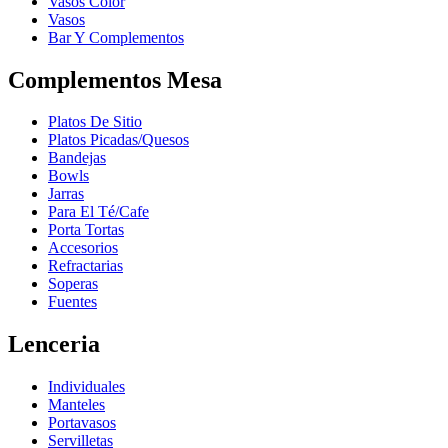
Vasos Color
Vasos
Bar Y Complementos
Complementos Mesa
Platos De Sitio
Platos Picadas/Quesos
Bandejas
Bowls
Jarras
Para El Té/Cafe
Porta Tortas
Accesorios
Refractarias
Soperas
Fuentes
Lenceria
Individuales
Manteles
Portavasos
Servilletas