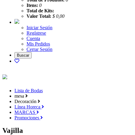
Itens:
0
Total de Kits:
Valor Total:
$ 0,00
Iniciar Sesión
Regístrese
Cuenta
Mis Pedidos
Cerrar Sesión
Lista de Bodas
mesa
Decoración
Línea Horeca
MARCAS
Promociones
Vajilla