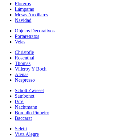
Floreros
Lámparas
Mesas Auxiliares
Navidad
Objetos Decorativos
Portaretratos
Velas
Christofle
Rosenthal
Thomas
Villeroy Y Boch
Atenas
Nespresso
Schott Zwiesel
Sambonet
IVV
Nachtmann
Bordallo Pinheiro
Baccarat
Seletti
Vista Alegre