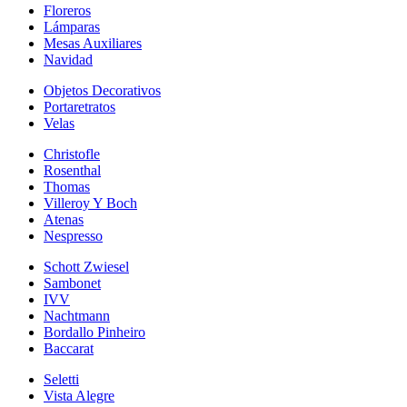
Floreros
Lámparas
Mesas Auxiliares
Navidad
Objetos Decorativos
Portaretratos
Velas
Christofle
Rosenthal
Thomas
Villeroy Y Boch
Atenas
Nespresso
Schott Zwiesel
Sambonet
IVV
Nachtmann
Bordallo Pinheiro
Baccarat
Seletti
Vista Alegre