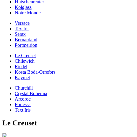
Hutschenreuter
Kolglass
Notre Monde
Versace
Tex Iris
Serax
Bernardaud
Portmeirion
Le Creuset
Chilewich
Riedel
Kosta Boda-Orrefors
Kaymet
Churchill
Crystal Bohemia
Arcoroc
Fortessa
Text Iris
Le Creuset