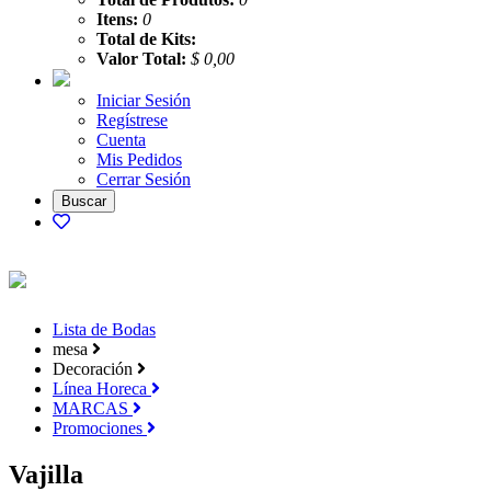
Itens:
0
Total de Kits:
Valor Total:
$ 0,00
Iniciar Sesión
Regístrese
Cuenta
Mis Pedidos
Cerrar Sesión
Lista de Bodas
mesa
Decoración
Línea Horeca
MARCAS
Promociones
Vajilla