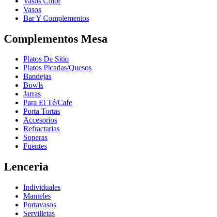
Vasos Color
Vasos
Bar Y Complementos
Complementos Mesa
Platos De Sitio
Platos Picadas/Quesos
Bandejas
Bowls
Jarras
Para El Té/Cafe
Porta Tortas
Accesorios
Refractarias
Soperas
Fuentes
Lenceria
Individuales
Manteles
Portavasos
Servilletas