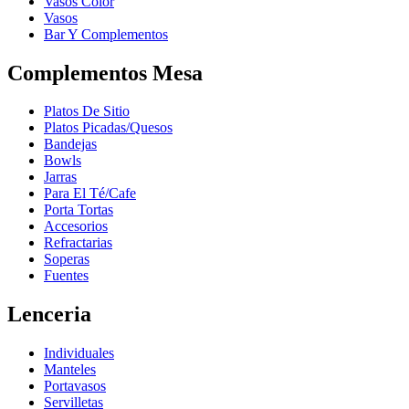
Vasos Color
Vasos
Bar Y Complementos
Complementos Mesa
Platos De Sitio
Platos Picadas/Quesos
Bandejas
Bowls
Jarras
Para El Té/Cafe
Porta Tortas
Accesorios
Refractarias
Soperas
Fuentes
Lenceria
Individuales
Manteles
Portavasos
Servilletas