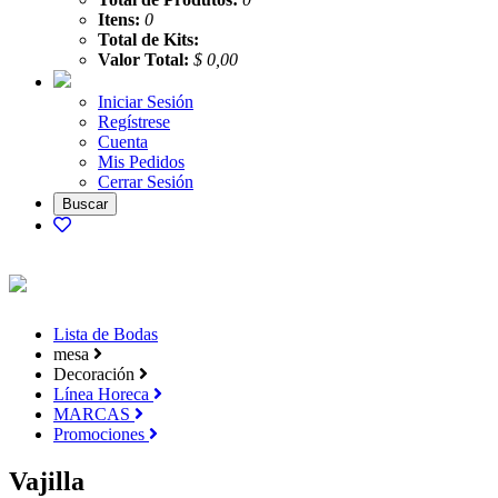
Itens:
0
Total de Kits:
Valor Total:
$ 0,00
Iniciar Sesión
Regístrese
Cuenta
Mis Pedidos
Cerrar Sesión
Lista de Bodas
mesa
Decoración
Línea Horeca
MARCAS
Promociones
Vajilla