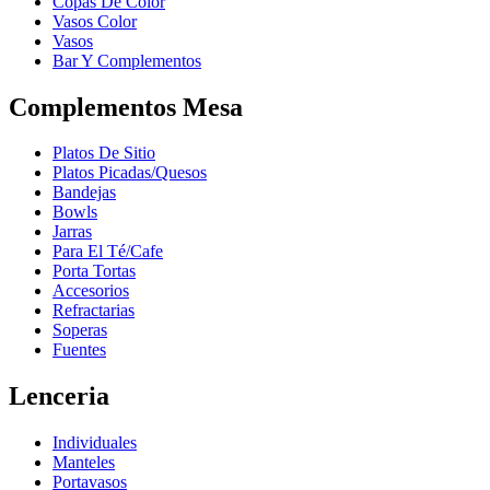
Copas De Color
Vasos Color
Vasos
Bar Y Complementos
Complementos Mesa
Platos De Sitio
Platos Picadas/Quesos
Bandejas
Bowls
Jarras
Para El Té/Cafe
Porta Tortas
Accesorios
Refractarias
Soperas
Fuentes
Lenceria
Individuales
Manteles
Portavasos