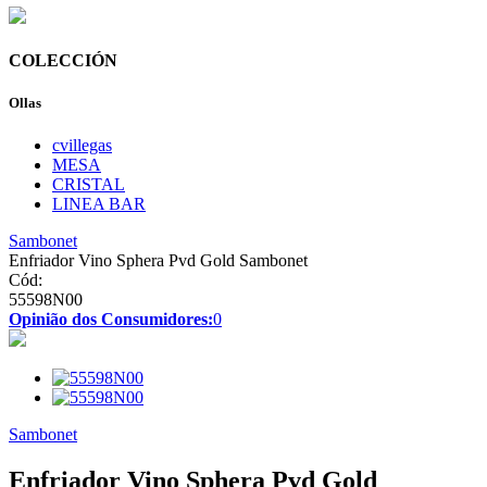
COLECCIÓN
Ollas
cvillegas
MESA
CRISTAL
LINEA BAR
Sambonet
Enfriador Vino Sphera Pvd Gold Sambonet
Cód:
55598N00
Opinião dos Consumidores:
0
Sambonet
Enfriador Vino Sphera Pvd Gold