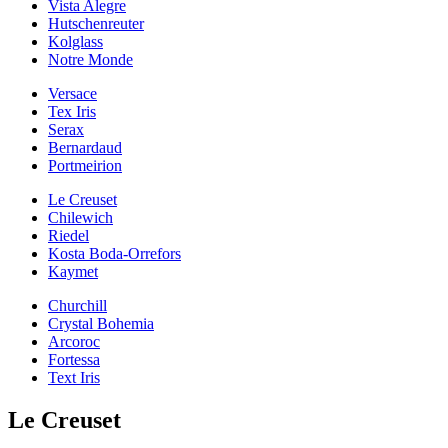
Vista Alegre
Hutschenreuter
Kolglass
Notre Monde
Versace
Tex Iris
Serax
Bernardaud
Portmeirion
Le Creuset
Chilewich
Riedel
Kosta Boda-Orrefors
Kaymet
Churchill
Crystal Bohemia
Arcoroc
Fortessa
Text Iris
Le Creuset