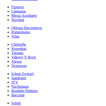
Floreros
Lámparas
Mesas Auxiliares
Navidad
Objetos Decorativos
Portaretratos
Velas
Christofle
Rosenthal
Thomas
Villeroy Y Boch
Atenas
Nespresso
Schott Zwiesel
Sambonet
IVV
Nachtmann
Bordallo Pinheiro
Baccarat
Seletti