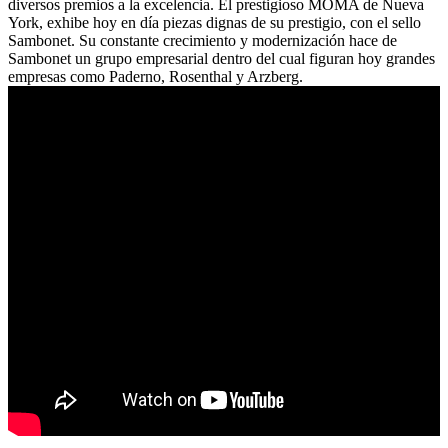
diversos premios a la excelencia. El prestigioso MOMA de Nueva
York, exhibe hoy en día piezas dignas de su prestigio, con el sello
Sambonet. Su constante crecimiento y modernización hace de
Sambonet un grupo empresarial dentro del cual figuran hoy grandes
empresas como Paderno, Rosenthal y Arzberg.