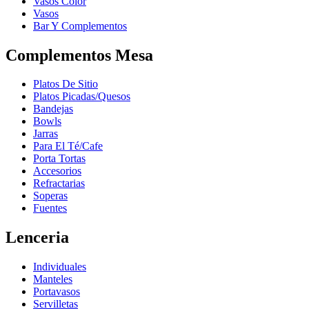
Vasos Color
Vasos
Bar Y Complementos
Complementos Mesa
Platos De Sitio
Platos Picadas/Quesos
Bandejas
Bowls
Jarras
Para El Té/Cafe
Porta Tortas
Accesorios
Refractarias
Soperas
Fuentes
Lenceria
Individuales
Manteles
Portavasos
Servilletas