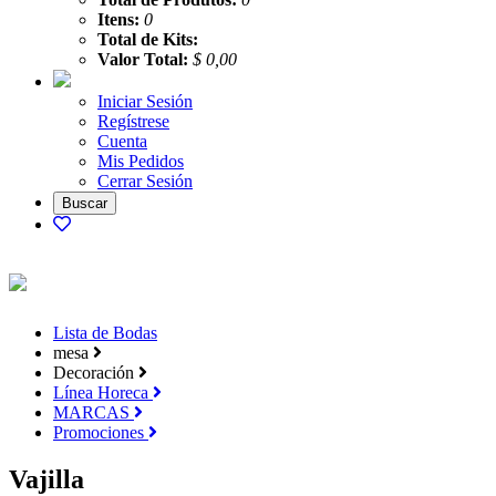
Itens:
0
Total de Kits:
Valor Total:
$ 0,00
Iniciar Sesión
Regístrese
Cuenta
Mis Pedidos
Cerrar Sesión
Lista de Bodas
mesa
Decoración
Línea Horeca
MARCAS
Promociones
Vajilla