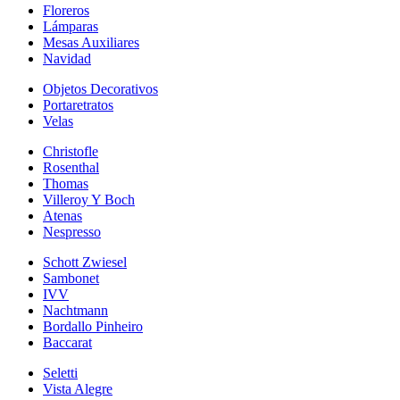
Floreros
Lámparas
Mesas Auxiliares
Navidad
Objetos Decorativos
Portaretratos
Velas
Christofle
Rosenthal
Thomas
Villeroy Y Boch
Atenas
Nespresso
Schott Zwiesel
Sambonet
IVV
Nachtmann
Bordallo Pinheiro
Baccarat
Seletti
Vista Alegre