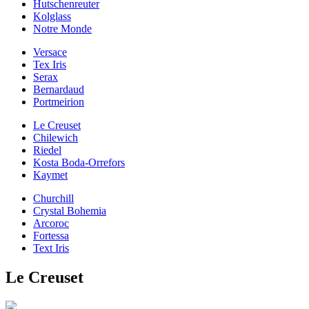
Hutschenreuter
Kolglass
Notre Monde
Versace
Tex Iris
Serax
Bernardaud
Portmeirion
Le Creuset
Chilewich
Riedel
Kosta Boda-Orrefors
Kaymet
Churchill
Crystal Bohemia
Arcoroc
Fortessa
Text Iris
Le Creuset