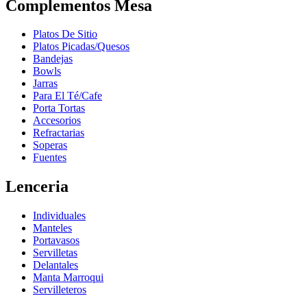
Complementos Mesa
Platos De Sitio
Platos Picadas/Quesos
Bandejas
Bowls
Jarras
Para El Té/Cafe
Porta Tortas
Accesorios
Refractarias
Soperas
Fuentes
Lenceria
Individuales
Manteles
Portavasos
Servilletas
Delantales
Manta Marroqui
Servilleteros