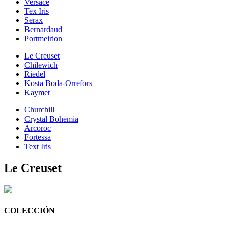
Versace
Tex Iris
Serax
Bernardaud
Portmeirion
Le Creuset
Chilewich
Riedel
Kosta Boda-Orrefors
Kaymet
Churchill
Crystal Bohemia
Arcoroc
Fortessa
Text Iris
Le Creuset
COLECCIÓN