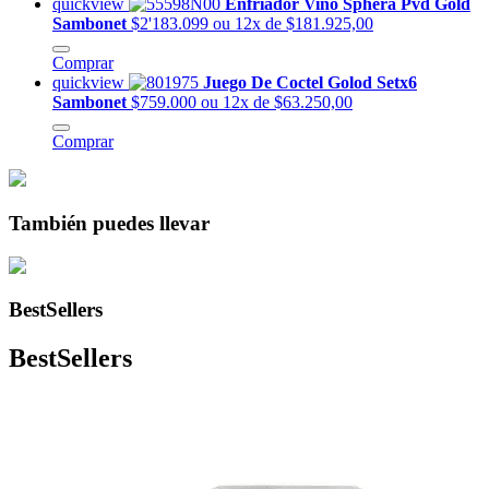
quickview
Enfriador Vino Sphera Pvd Gold
Sambonet
$2'183.099
ou 12x de $181.925,00
Comprar
quickview
Juego De Coctel Golod Setx6
Sambonet
$759.000
ou 12x de $63.250,00
Comprar
También puedes llevar
BestSellers
BestSellers