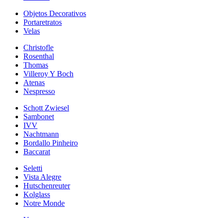
Objetos Decorativos
Portaretratos
Velas
Christofle
Rosenthal
Thomas
Villeroy Y Boch
Atenas
Nespresso
Schott Zwiesel
Sambonet
IVV
Nachtmann
Bordallo Pinheiro
Baccarat
Seletti
Vista Alegre
Hutschenreuter
Kolglass
Notre Monde