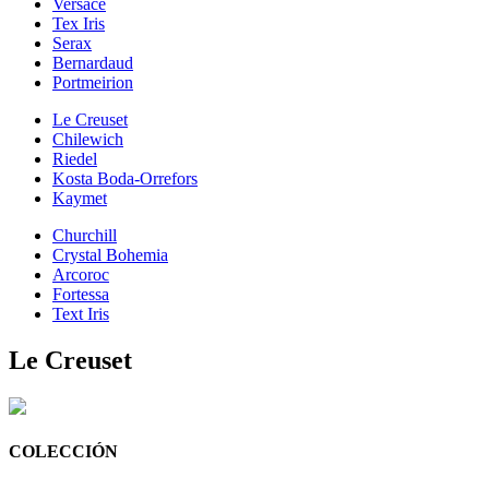
Versace
Tex Iris
Serax
Bernardaud
Portmeirion
Le Creuset
Chilewich
Riedel
Kosta Boda-Orrefors
Kaymet
Churchill
Crystal Bohemia
Arcoroc
Fortessa
Text Iris
Le Creuset
COLECCIÓN