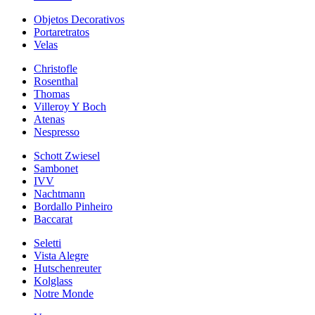
Objetos Decorativos
Portaretratos
Velas
Christofle
Rosenthal
Thomas
Villeroy Y Boch
Atenas
Nespresso
Schott Zwiesel
Sambonet
IVV
Nachtmann
Bordallo Pinheiro
Baccarat
Seletti
Vista Alegre
Hutschenreuter
Kolglass
Notre Monde