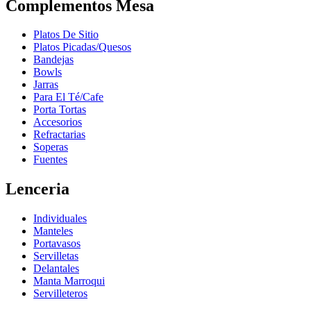
Complementos Mesa
Platos De Sitio
Platos Picadas/Quesos
Bandejas
Bowls
Jarras
Para El Té/Cafe
Porta Tortas
Accesorios
Refractarias
Soperas
Fuentes
Lenceria
Individuales
Manteles
Portavasos
Servilletas
Delantales
Manta Marroqui
Servilleteros