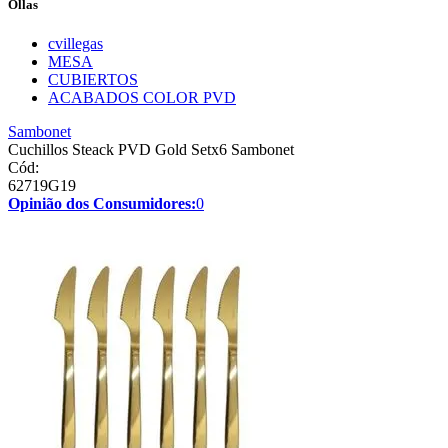
Ollas
cvillegas
MESA
CUBIERTOS
ACABADOS COLOR PVD
Sambonet
Cuchillos Steack PVD Gold Setx6 Sambonet
Cód:
62719G19
Opinião dos Consumidores:
0