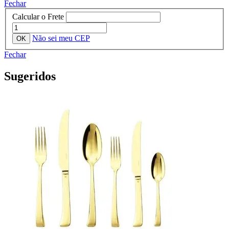
Fechar
Calcular o Frete
Não sei meu CEP
Fechar
Sugeridos