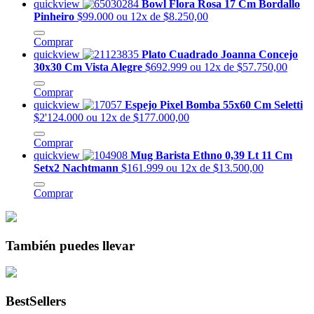
quickview
Bowl Flora Rosa 17 Cm Bordallo
Pinheiro
$99.000
ou 12x de $8.250,00
Comprar
quickview
Plato Cuadrado Joanna Concejo
30x30 Cm Vista Alegre
$692.999
ou 12x de $57.750,00
Comprar
quickview
Espejo Pixel Bomba 55x60 Cm Seletti
$2'124.000
ou 12x de $177.000,00
Comprar
quickview
Mug Barista Ethno 0,39 Lt 11 Cm
Setx2 Nachtmann
$161.999
ou 12x de $13.500,00
Comprar
También puedes llevar
BestSellers