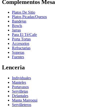
Complementos Mesa
Platos De Sitio
Platos Picadas/Quesos
Bandejas
Bowls
Jarras
Para El Té/Cafe
Porta Tortas
Accesorios
Refractarias
Soperas
Fuentes
Lenceria
Individuales
Manteles
Portavasos
Servilletas
Delantales
Manta Marroqui
Servilleteros