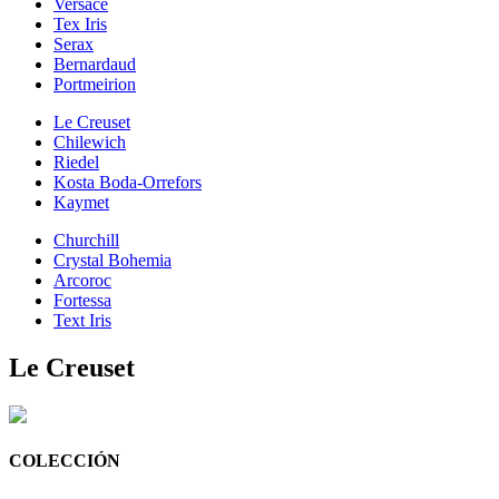
Versace
Tex Iris
Serax
Bernardaud
Portmeirion
Le Creuset
Chilewich
Riedel
Kosta Boda-Orrefors
Kaymet
Churchill
Crystal Bohemia
Arcoroc
Fortessa
Text Iris
Le Creuset
COLECCIÓN