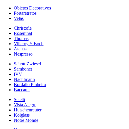
Objetos Decorativos
Portaretratos
Velas
Christofle
Rosenthal
Thomas
Villeroy Y Boch
Atenas
Nespresso
Schott Zwiesel
Sambonet
IVV
Nachtmann
Bordallo Pinheiro
Baccarat
Seletti
Vista Alegre
Hutschenreuter
Kolglass
Notre Monde