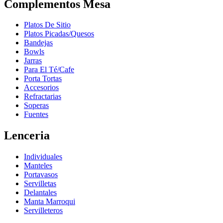
Complementos Mesa
Platos De Sitio
Platos Picadas/Quesos
Bandejas
Bowls
Jarras
Para El Té/Cafe
Porta Tortas
Accesorios
Refractarias
Soperas
Fuentes
Lenceria
Individuales
Manteles
Portavasos
Servilletas
Delantales
Manta Marroqui
Servilleteros