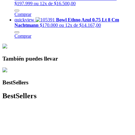
$197.999
ou 12x de $16.500,00
Comprar
quickview
Bowl Ethno Azul 0.75 Lt 8 Cm
Nachtmann
$170.000
ou 12x de $14.167,00
Comprar
También puedes llevar
BestSellers
BestSellers