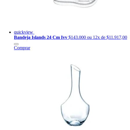
quickview
Bandeja Islands 24 Cm Ivv
$143.000
ou 12x de $11.917,00
Comprar