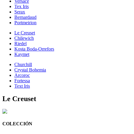
Versace
Tex Iris
Serax
Bernardaud
Portmeirion
Le Creuset
Chilewich
Riedel
Kosta Boda-Orrefors
Kaymet
Churchill
Crystal Bohemia
Arcoroc
Fortessa
Text Iris
Le Creuset
COLECCIÓN