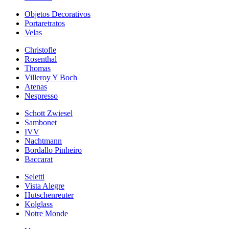
Objetos Decorativos
Portaretratos
Velas
Christofle
Rosenthal
Thomas
Villeroy Y Boch
Atenas
Nespresso
Schott Zwiesel
Sambonet
IVV
Nachtmann
Bordallo Pinheiro
Baccarat
Seletti
Vista Alegre
Hutschenreuter
Kolglass
Notre Monde