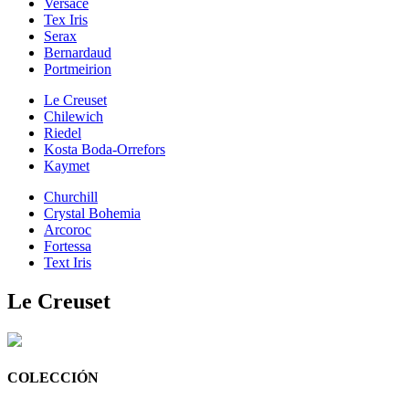
Versace
Tex Iris
Serax
Bernardaud
Portmeirion
Le Creuset
Chilewich
Riedel
Kosta Boda-Orrefors
Kaymet
Churchill
Crystal Bohemia
Arcoroc
Fortessa
Text Iris
Le Creuset
COLECCIÓN