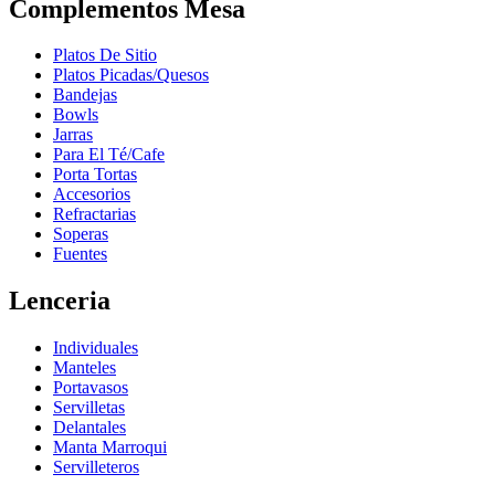
Complementos Mesa
Platos De Sitio
Platos Picadas/Quesos
Bandejas
Bowls
Jarras
Para El Té/Cafe
Porta Tortas
Accesorios
Refractarias
Soperas
Fuentes
Lenceria
Individuales
Manteles
Portavasos
Servilletas
Delantales
Manta Marroqui
Servilleteros