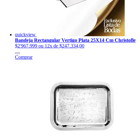
quickview
Bandeja Rectangular Vertigo Plata 25X14 Cm Christofle
$2'967.999
ou 12x de $247.334,00
Comprar