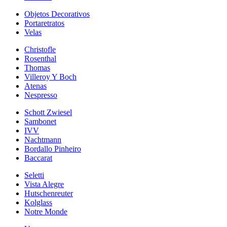
Objetos Decorativos
Portaretratos
Velas
Christofle
Rosenthal
Thomas
Villeroy Y Boch
Atenas
Nespresso
Schott Zwiesel
Sambonet
IVV
Nachtmann
Bordallo Pinheiro
Baccarat
Seletti
Vista Alegre
Hutschenreuter
Kolglass
Notre Monde